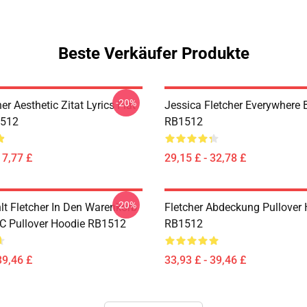
Beste Verkäufer Produkte
-20%
her Aesthetic Zitat Lyrics Flat
Jessica Fletcher Everywhere
512
RB1512
17,77 £
29,15 £ - 32,78 £
-20%
t Fletcher In Den Warenkorb
Fletcher Abdeckung Pullover
NC Pullover Hoodie RB1512
RB1512
39,46 £
33,93 £ - 39,46 £