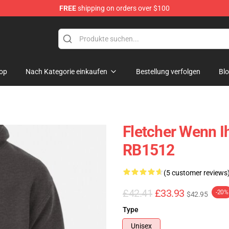
FREE
shipping on orders over $100
op
Nach Kategorie einkaufen
Bestellung verfolgen
Bl
Fletcher Wenn I
RB1512
(5 customer reviews
£42.41
£33.93
-20%
$42.95
Type
Unisex