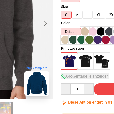
Size
S
M
L
XL
2X
Color
Default
Print Location
blank template
Größentabelle anzeigen
Quantity
Diese Aktion endet in
01