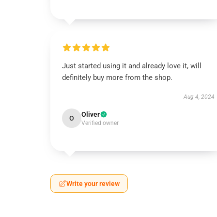
Just started using it and already love it, will
definitely buy more from the shop.
Aug 4, 2024
Oliver
O
Verified owner
Write your review