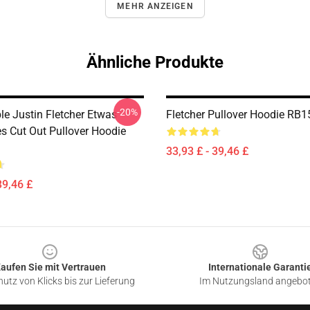
MEHR ANZEIGEN
Ähnliche Produkte
-20%
le Justin Fletcher Etwas
Fletcher Pullover Hoodie RB
s Cut Out Pullover Hoodie
33,93 £ - 39,46 £
39,46 £
aufen Sie mit Vertrauen
Internationale Garanti
utz von Klicks bis zur Lieferung
Im Nutzungsland angebo