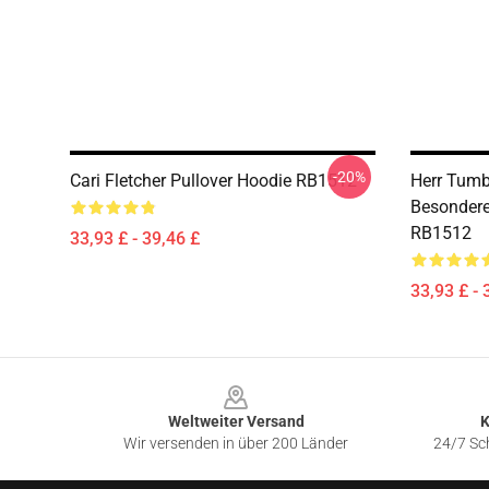
-20%
Cari Fletcher Pullover Hoodie RB1512
Herr Tumb
Besondere
RB1512
33,93 £ - 39,46 £
33,93 £ - 
Footer
Weltweiter Versand
K
Wir versenden in über 200 Länder
24/7 Sch