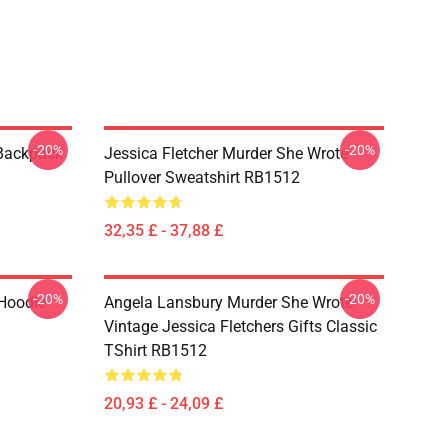
-20%
-20%
 Backpack
Jessica Fletcher Murder She Wrote
Pullover Sweatshirt RB1512
32,35 £ - 37,88 £
-20%
-20%
 Hoodie
Angela Lansbury Murder She Wrote
Vintage Jessica Fletchers Gifts Classic
TShirt RB1512
20,93 £ - 24,09 £