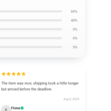
60%
40%
0%
0%
0%
The item was nice, shipping took a little longer
but arrived before the deadline.
Aug 8, 2024
Fiona
F