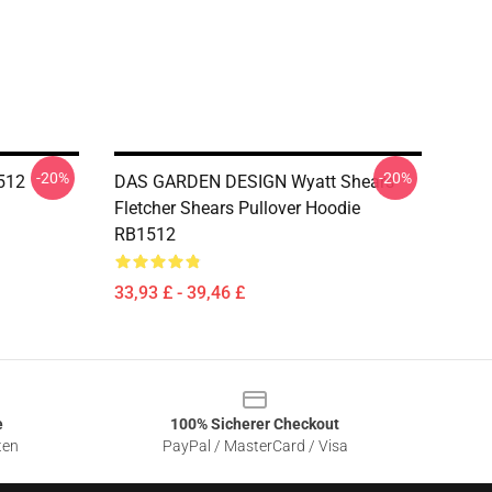
-20%
-20%
1512
DAS GARDEN DESIGN Wyatt Shears
Fletcher Shears Pullover Hoodie
RB1512
33,93 £ - 39,46 £
e
100% Sicherer Checkout
ten
PayPal / MasterCard / Visa