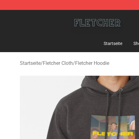
Fletcher Store - Official Fletcher Merchandise Shop
Startseite
Sh
Startseite
/
Fletcher Cloth
/
Fletcher Hoodie