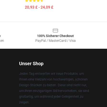
20,93 £ - 24,09 £
e
100% Sicherer Checkout
ten
PayPal / MasterCard / Visa
Unser Shop
Jeden Tag entwerfen wir neue Produkte, um
Ihnen eine Vielzahl von hochwertigen, schönen
Design-Stücken zu bieten. Diese sind nicht nur,
um Ihren einzigartigen Stil hervorheben, sie sind
großartig, um während jeder Gelegenheit zu
zeigen.