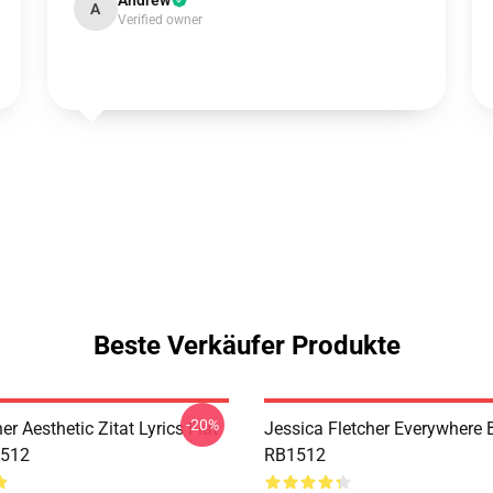
Andrew
A
Verified owner
Beste Verkäufer Produkte
-20%
her Aesthetic Zitat Lyrics Flat
Jessica Fletcher Everywhere
512
RB1512