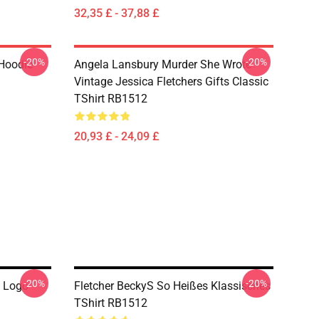
32,35 £ - 37,88 £
-20%
-20%
 Hoodie
Angela Lansbury Murder She Wrote
Vintage Jessica Fletchers Gifts Classic
TShirt RB1512
20,93 £ - 24,09 £
-20%
-20%
e Logo
Fletcher BeckyS So Heißes Klassisches
TShirt RB1512