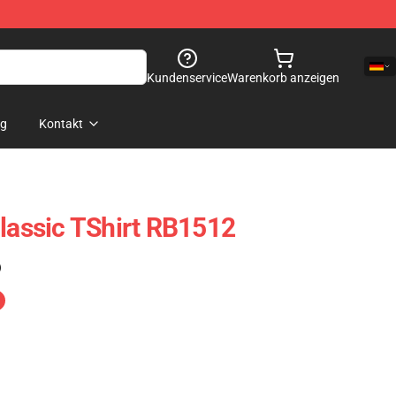
Kundenservice
Warenkorb anzeigen
og
Kontakt
Classic TShirt RB1512
)