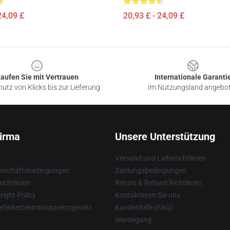
24,09 £
20,93 £ - 24,09 £
aufen Sie mit Vertrauen
Internationale Garanti
utz von Klicks bis zur Lieferung
Im Nutzungsland angebo
irma
Unsere Unterstützung
Versand und Lieferrichtlinien
Geschäftsbedingungen
Zahlungsbedingungen
ichtlinien
Return & Refund Richtlinien
ight Policy
Kontaktieren Sie uns
eferkettentransparenzgesetz
Kundenhilfe (FAQ)
Werdegang