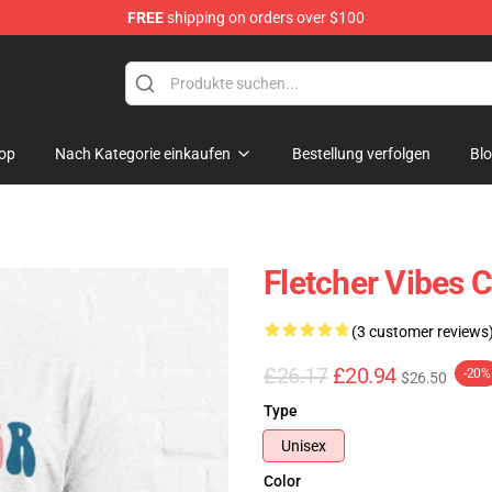
FREE
shipping on orders over $100
op
Nach Kategorie einkaufen
Bestellung verfolgen
Bl
Fletcher Vibes 
(3 customer reviews
£26.17
£20.94
-20%
$26.50
Type
Unisex
Color