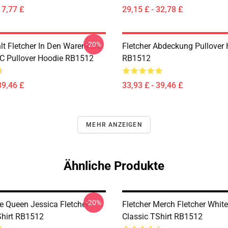
17,77 £
29,15 £ - 32,78 £
-20%
t Fletcher In Den Warenkorb
Fletcher Abdeckung Pullover
NC Pullover Hoodie RB1512
RB1512
39,46 £
33,93 £ - 39,46 £
MEHR ANZEIGEN
Ähnliche Produkte
-20%
e Queen Jessica Fletcher
Fletcher Merch Fletcher Whit
Shirt RB1512
Classic TShirt RB1512