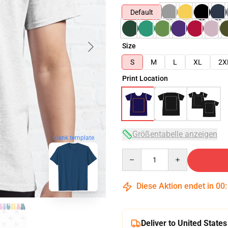
Default
Size
S
M
L
XL
2X
Print Location
Größentabelle anzeigen
blank template
Quantity
Diese Aktion endet in
00
Deliver to United States