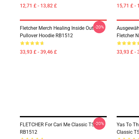
12,71 £ - 13,82 £
15,71 £ - 
-20%
Fletcher Merch Healing Inside Out
Ausgewähl
Pullover Hoodie RB1512
Fletcher 
33,93 £ - 39,46 £
33,93 £ - 
-20%
FLETCHER For Cari Me Classic TShirt
Yas To Th
RB1512
Classic T