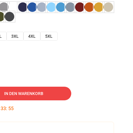
L
3XL
4XL
5XL
IN DEN WARENKORB
:
33
:
54