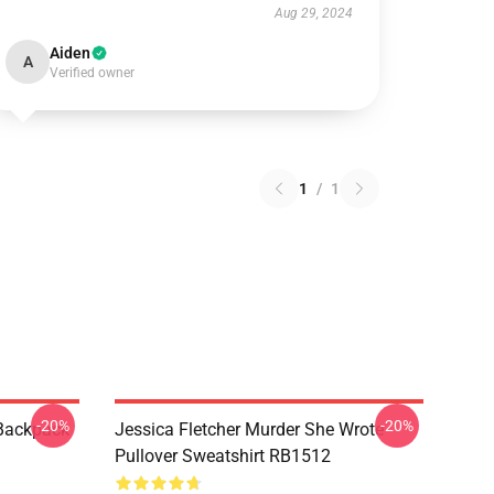
Aug 29, 2024
Aiden
A
Verified owner
1
/
1
-20%
-20%
 Backpack
Jessica Fletcher Murder She Wrote
Pullover Sweatshirt RB1512