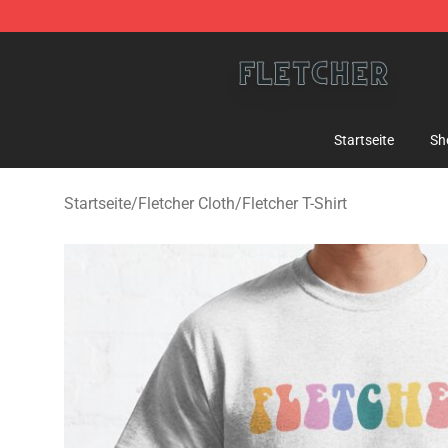
Fletcher Store - Official Fletcher Merchandise Shop
Startseite
Sh
Startseite
/
Fletcher Cloth
/
Fletcher T-Shirt