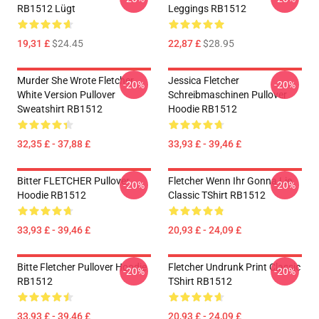
RB1512 Lügt
Leggings RB1512
19,31 £
$24.45
22,87 £
$28.95
Murder She Wrote Fletcher
Jessica Fletcher
-20%
-20%
White Version Pullover
Schreibmaschinen Pullover
Sweatshirt RB1512
Hoodie RB1512
32,35 £ - 37,88 £
33,93 £ - 39,46 £
Bitter FLETCHER Pullover
Fletcher Wenn Ihr Gonna Lie
-20%
-20%
Hoodie RB1512
Classic TShirt RB1512
33,93 £ - 39,46 £
20,93 £ - 24,09 £
Bitte Fletcher Pullover Hoodie
Fletcher Undrunk Print Classic
-20%
-20%
RB1512
TShirt RB1512
33,93 £ - 39,46 £
20,93 £ - 24,09 £