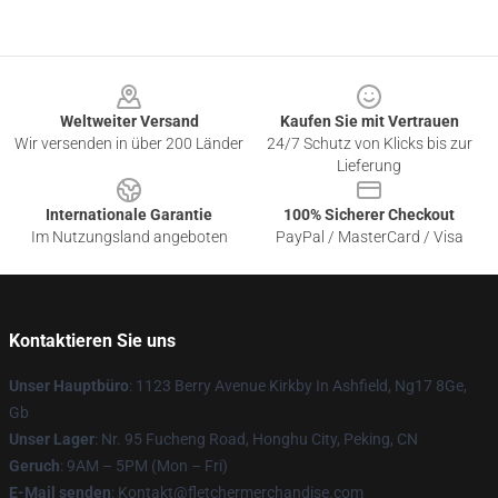
Footer
Weltweiter Versand
Kaufen Sie mit Vertrauen
Wir versenden in über 200 Länder
24/7 Schutz von Klicks bis zur
Lieferung
Internationale Garantie
100% Sicherer Checkout
Im Nutzungsland angeboten
PayPal / MasterCard / Visa
Kontaktieren Sie uns
Unser Hauptbüro
: 1123 Berry Avenue Kirkby In Ashfield, Ng17 8Ge,
Gb
Unser Lager
: Nr. 95 Fucheng Road, Honghu City, Peking, CN
Geruch
: 9AM – 5PM (Mon – Fri)
E-Mail senden
: Kontakt@fletchermerchandise.com