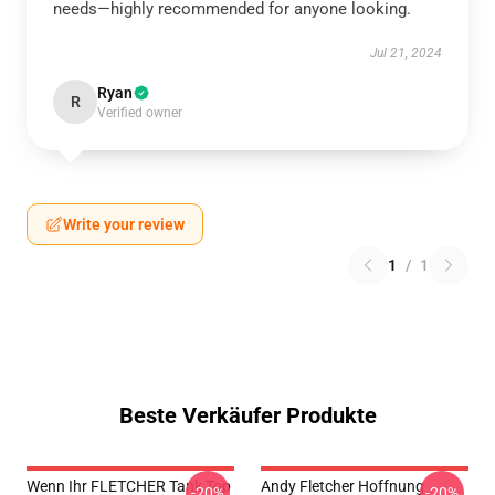
needs—highly recommended for anyone looking.
Jul 21, 2024
Ryan
R
Verified owner
Write your review
1
/
1
Beste Verkäufer Produkte
Wenn Ihr FLETCHER Tank Top
Andy Fletcher Hoffnung
-20%
-20%