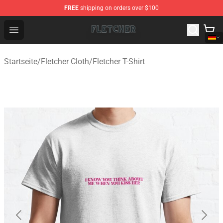
FREE
shipping on orders over $100
Fletcher Store - Official Fletcher Merchandise Shop
Open menu
Startseite
/
Fletcher Cloth
/
Fletcher T-Shirt