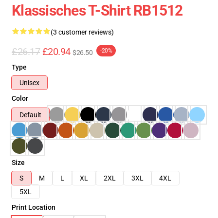
Klassisches T-Shirt RB1512
(3 customer reviews)
£26.17
£20.94
-20%
$26.50
Type
Unisex
Color
Default
Size
S
M
L
XL
2XL
3XL
4XL
5XL
Print Location