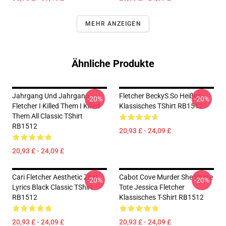
MEHR ANZEIGEN
Ähnliche Produkte
Jahrgang Und Jahrgang
Fletcher BeckyS So Heißes
-20%
-20%
Fletcher I Killed Them I Killed
Klassisches TShirt RB1512
Them All Classic TShirt
RB1512
20,93 £ - 24,09 £
20,93 £ - 24,09 £
Cari Fletcher Aesthetic Zitat
Cabot Cove Murder She Wrote
-20%
-20%
Lyrics Black Classic TShirt
Tote Jessica Fletcher
RB1512
Klassisches T-Shirt RB1512
20,93 £ - 24,09 £
20,93 £ - 24,09 £