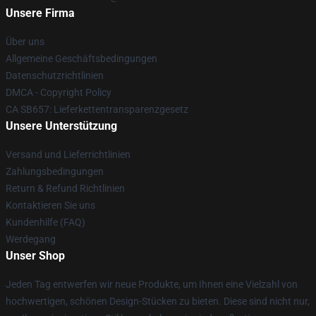
Unsere Firma
Über uns
Allgemeine Geschäftsbedingungen
Datenschutzrichtlinien
DMCA - Copyright Policy
CA SB657: Lieferkettentransparenzgesetz
Unsere Unterstützung
Versand und Lieferrichtlinien
Zahlungsbedingungen
Return & Refund Richtlinien
Kontaktieren Sie uns
Kundenhilfe (FAQ)
Werdegang
Unser Shop
Jeden Tag entwerfen wir neue Produkte, um Ihnen eine Vielzahl von
hochwertigen, schönen Design-Stücken zu bieten. Diese sind nicht nur,