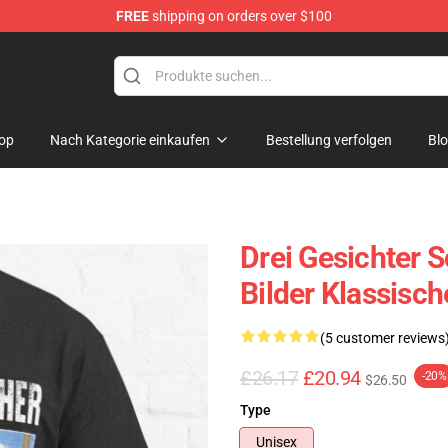
FREE
shipping on orders over $100
op
Nach Kategorie einkaufen
Bestellung verfolgen
Bl
Drei Gesichter 
Bilder Klassisc
(5 customer reviews
£26.17
£20.94
-20%
$26.50
Type
Unisex