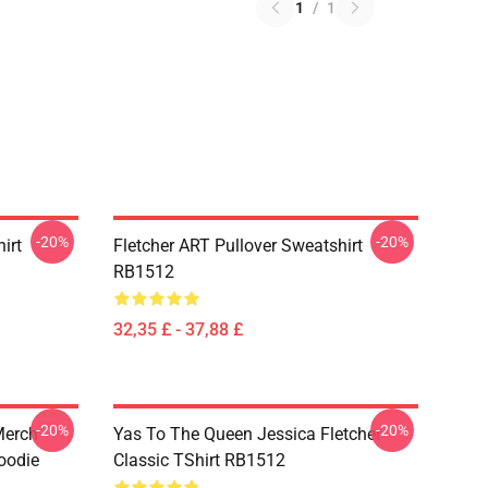
1
/
1
-20%
-20%
irt
Fletcher ART Pullover Sweatshirt
RB1512
32,35 £ - 37,88 £
-20%
-20%
 Merch
Yas To The Queen Jessica Fletcher
Hoodie
Classic TShirt RB1512