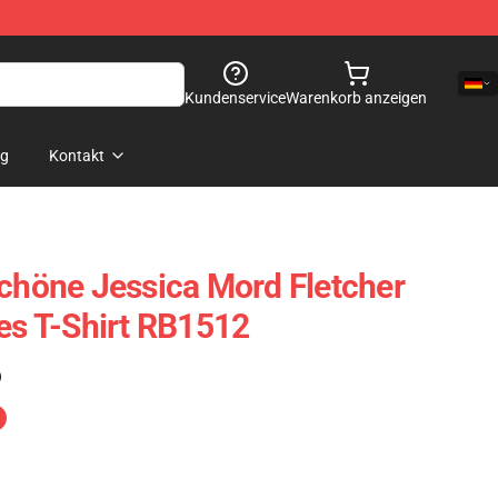
Kundenservice
Warenkorb anzeigen
og
Kontakt
Schöne Jessica Mord Fletcher
hes T-Shirt RB1512
)