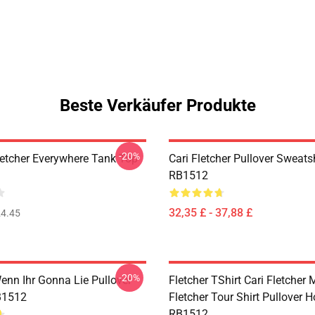
Beste Verkäufer Produkte
-20%
letcher Everywhere Tank Top
Cari Fletcher Pullover Sweatsh
RB1512
32,35 £ - 37,88 £
4.45
-20%
enn Ihr Gonna Lie Pullover
Fletcher TShirt Cari Fletcher
B1512
Fletcher Tour Shirt Pullover 
RB1512