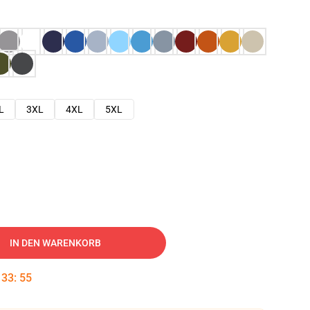
L
3XL
4XL
5XL
IN DEN WARENKORB
:
33
:
54