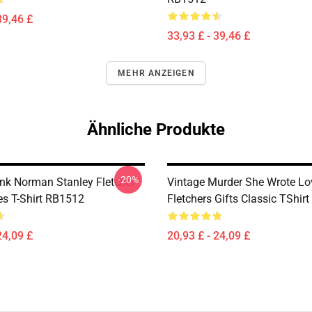
39,46 £
33,93 £ - 39,46 £
MEHR ANZEIGEN
Ähnliche Produkte
-20%
nk Norman Stanley Fletcher
Vintage Murder She Wrote Lo
es T-Shirt RB1512
Fletchers Gifts Classic TShir
24,09 £
20,93 £ - 24,09 £