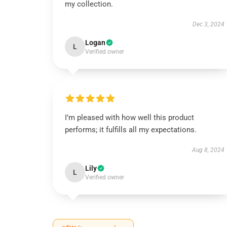
my collection.
Dec 3, 2024
Logan
L
Verified owner
I’m pleased with how well this product
performs; it fulfills all my expectations.
Aug 8, 2024
Lily
L
Verified owner