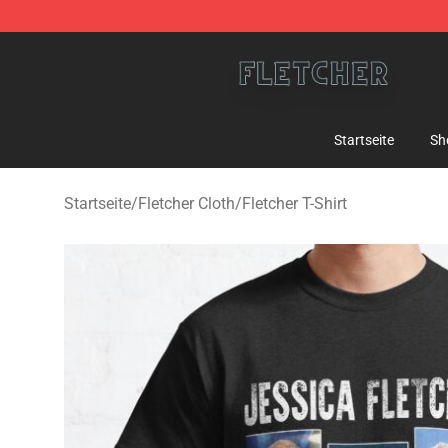
Fletcher Store - Official Fletcher Merchandise Shop
Startseite
Sh
Startseite
/
Fletcher Cloth
/
Fletcher T-Shirt