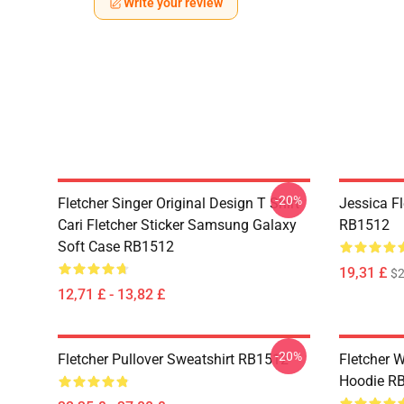
Write your review
-20%
Fletcher Singer Original Design T Shirt
Jessica F
Cari Fletcher Sticker Samsung Galaxy
RB1512
Soft Case RB1512
19,31 £
$2
12,71 £ - 13,82 £
-20%
Fletcher Pullover Sweatshirt RB1512
Fletcher W
Hoodie R