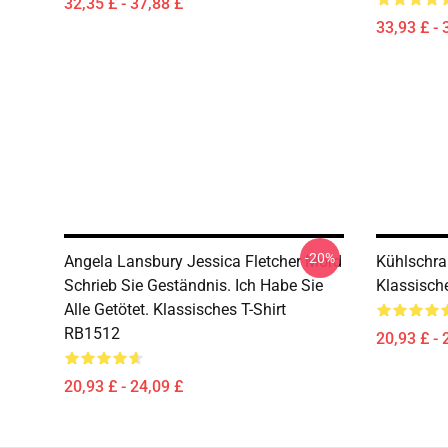
32,35 £ - 37,88 £
33,93 £ - 
-20%
Angela Lansbury Jessica Fletcher Mord
Kühlschra
Schrieb Sie Geständnis. Ich Habe Sie
Klassisch
Alle Getötet. Klassisches T-Shirt
RB1512
20,93 £ - 
20,93 £ - 24,09 £