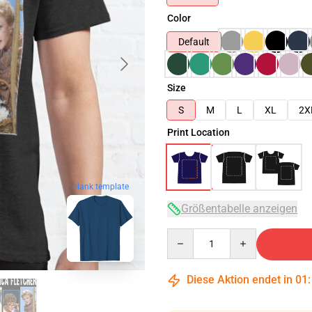
Color
Default
Size
S
M
L
XL
2X
Print Location
blank template
Größentabelle anzeigen
Quantity
Diese Aktion endet in
01