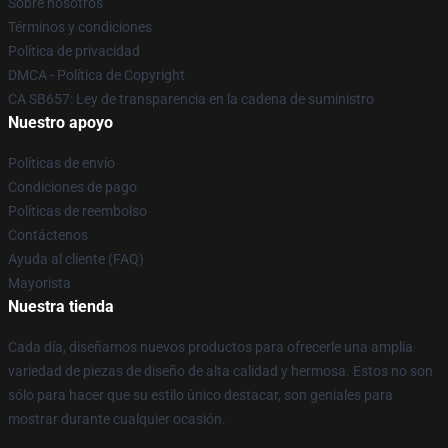
Sobre nosotros
Términos y condiciones
Política de privacidad
DMCA - Política de Copyright
CA SB657: Ley de transparencia en la cadena de suministro
Nuestro apoyo
Políticas de envío
Condiciones de pago
Políticas de reembolso
Contáctenos
Ayuda al cliente (FAQ)
Mayorista
Nuestra tienda
Cada día, diseñamos nuevos productos para ofrecerle una amplia
variedad de piezas de diseño de alta calidad y hermosa. Estos no son
sólo para hacer que su estilo único destacar, son geniales para
mostrar durante cualquier ocasión.