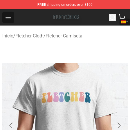
FREE
shipping on orders over $100
Fletcher Store - Official Fletcher Merchandise Shop
Open menu
Inicio
/
Fletcher Cloth
/
Fletcher Camiseta