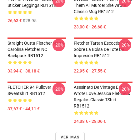
-20%
-20%
Sticker Leggings RB1512
Them All Murder She Wrote
Classic Mug RB1512
26,63 €
$28.95
23,00 € - 26,68 €
Straight Outta Fletcher North
Fletcher Tartan Escocés Todo
-20%
-20%
Carolina Fletcher NC
Sobre La Bolsa De Tote De
Backpack RB1512
Impresión RB1512
33,94 € - 38,18 €
22,95 € - 27,55 €
FLETCHER 94 Pullover
Asesinato De Vintage Ella
-20%
-20%
Sweatshirt RB1512
Wrote Love Jessica Fletchers
Regalos Classic TShirt
RB1512
37,67 € - 44,11 €
24,38 € - 28,06 €
VER MÁS