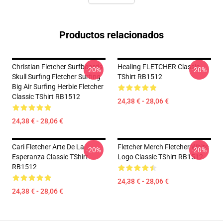
Productos relacionados
Christian Fletcher Surfboards
Healing FLETCHER Classic
-20%
-20%
Skull Surfing Fletcher Surfing
TShirt RB1512
Big Air Surfing Herbie Fletcher
Classic TShirt RB1512
24,38 € - 28,06 €
24,38 € - 28,06 €
Cari Fletcher Arte De La
Fletcher Merch Fletcher White
-20%
-20%
Esperanza Classic TShirt
Logo Classic TShirt RB1512
RB1512
24,38 € - 28,06 €
24,38 € - 28,06 €