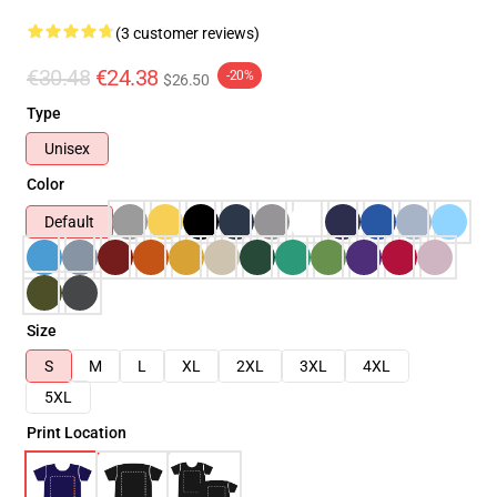
(3 customer reviews)
€30.48
€24.38
-20%
$26.50
Type
Unisex
Color
Default
Size
S
M
L
XL
2XL
3XL
4XL
5XL
Print Location