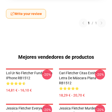
Write your review
1
/
1
Mejores vendedores de productos
Lol Ur No Fletcher Funda Para
Cari Fletcher Citas Estéticas
-20%
-20%
IPhone RB1512
Letra De Máscara Plana
RB1512
14,81 € - 16,10 €
18,29 € - 20,70 €
Jessica Fletcher Everywhere
Jessica Fletcher Murder She
-20%
-20%