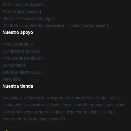
Términos y condiciones
Política de privacidad
DMCA - Política de Copyright
CA SB657: Ley de transparencia en la cadena de suministro
Nuestro apoyo
Políticas de envío
Condiciones de pago
Políticas de reembolso
Contáctenos
Ayuda al cliente (FAQ)
Mayorista
Nuestra tienda
Cada día, diseñamos nuevos productos para ofrecerle una amplia
variedad de piezas de diseño de alta calidad y hermosa. Estos no son
sólo para hacer que su estilo único destacar, son geniales para
mostrar durante cualquier ocasión.