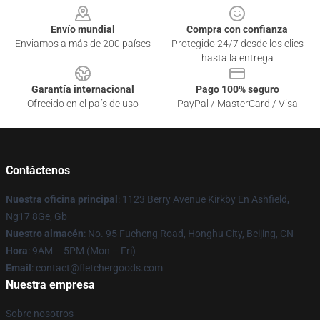
Envío mundial
Compra con confianza
Enviamos a más de 200 países
Protegido 24/7 desde los clics
hasta la entrega
Garantía internacional
Pago 100% seguro
Ofrecido en el país de uso
PayPal / MasterCard / Visa
Contáctenos
Nuestra oficina principal
: 1123 Berry Avenue Kirkby En Ashfield,
Ng17 8Ge, Gb
Nuestro almacén
: No. 95 Fucheng Road, Honghu City, Beijing, CN
Hora
: 9AM – 5PM (Mon – Fri)
Email
: contact@fletchergoods.com
Nuestra empresa
Sobre nosotros