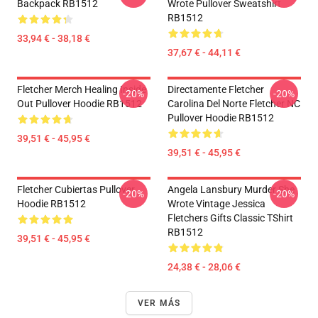
Backpack RB1512
Wrote Pullover Sweatshirt
RB1512
33,94 € - 38,18 €
37,67 € - 44,11 €
Fletcher Merch Healing Inside
Directamente Fletcher
-20%
-20%
Out Pullover Hoodie RB1512
Carolina Del Norte Fletcher NC
Pullover Hoodie RB1512
39,51 € - 45,95 €
39,51 € - 45,95 €
Fletcher Cubiertas Pullover
Angela Lansbury Murder She
-20%
-20%
Hoodie RB1512
Wrote Vintage Jessica
Fletchers Gifts Classic TShirt
RB1512
39,51 € - 45,95 €
24,38 € - 28,06 €
VER MÁS