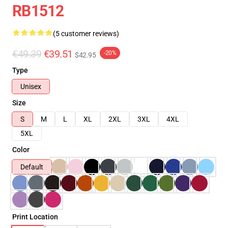
RB1512
(5 customer reviews)
€49.39
€39.51
-20%
$42.95
Type
Unisex
Size
S
M
L
XL
2XL
3XL
4XL
5XL
Color
Default
Print Location