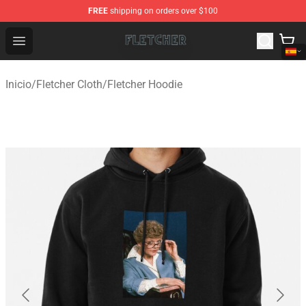
FREE
shipping on orders over $100
Fletcher Store - Official Fletcher Merchandise Shop
Open menu
Inicio
/
Fletcher Cloth
/
Fletcher Hoodie