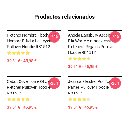
Productos relacionados
Fletcher Nombre Fletcher El
Angela Lansbury Asesinato
-20%
-20%
Hombre El Mito La Leyenda
Ella Wrote Vintage Jessica
Pullover Hoodie RB1512
Fletchers Regalos Pullover
Hoodie RB1512
39,51 € - 45,95 €
39,51 € - 45,95 €
Cabot Cove Home Of Jessica
Jessica Fletcher Por Todas
-20%
-20%
Fletcher Pullover Hoodie
Partes Pullover Hoodie
RB1512
RB1512
39,51 € - 45,95 €
39,51 € - 45,95 €
Footer