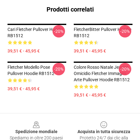
Prodotti correlati
Cari Fletcher Pullover Hoodie
FletcherBitter Pullover Hoodie
-20%
-20%
RB1512
RB1512
39,51 € - 45,95 €
39,51 € - 45,95 €
Fletcher Modello Pose
Colore Rosso Natale Jessica
-20%
-20%
Pullover Hoodie RB1512
Omicidio Fletcher Immagini
Arte Pullover Hoodie RB1512
39,51 € - 45,95 €
39,51 € - 45,95 €
Footer
Spedizione mondiale
Acquista in tutta sicurezza
Spediamo in oltre 200 paesi
Protetto 24/7 dai clic alla