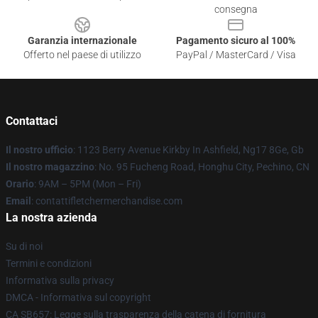
consegna
Garanzia internazionale
Pagamento sicuro al 100%
Offerto nel paese di utilizzo
PayPal / MasterCard / Visa
Contattaci
Il nostro ufficio
: 1123 Berry Avenue Kirkby In Ashfield, Ng17 8Ge, Gb
Il nostro magazzino
: No. 95 Fucheng Road, Honghu City, Pechino, CN
Orario
: 9AM – 5PM (Mon – Fri)
Email
: contattifletchermerchandise.com
La nostra azienda
Su di noi
Termini e condizioni
Informativa sulla privacy
DMCA - Informativa sul copyright
CA SB657: Legge sulla trasparenza della catena di fornitura