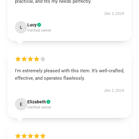
practical, and fits my needs perfectly.
Dec 5, 2024
Lucy
L
Verified owner
I'm extremely pleased with this item. It’s well-crafted,
effective, and operates flawlessly.
Dec 2, 2024
Elizabeth
E
Verified owner