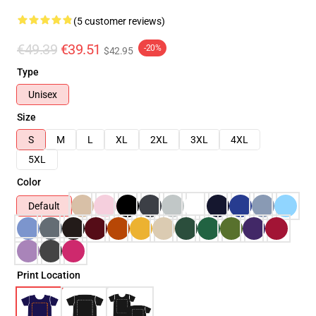
(5 customer reviews)
€49.39
€39.51
-20%
$42.95
Type
Unisex
Size
S
M
L
XL
2XL
3XL
4XL
5XL
Color
Default
Print Location