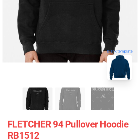
blank template
FLETCHER 94 Pullover Hoodie
RB1512