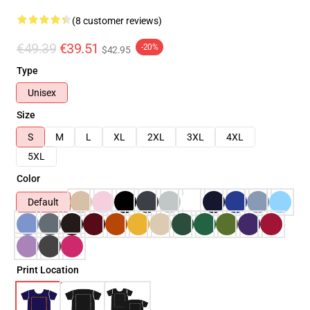
(8 customer reviews)
€49.39
€39.51
-20%
$42.95
Type
Unisex
Size
S
M
L
XL
2XL
3XL
4XL
5XL
Color
Default
Print Location