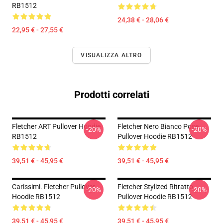
RB1512
24,38 € - 28,06 €
22,95 € - 27,55 €
VISUALIZZA ALTRO
Prodotti correlati
Fletcher ART Pullover Hoodie
Fletcher Nero Bianco Pose
-20%
-20%
RB1512
Pullover Hoodie RB1512
39,51 € - 45,95 €
39,51 € - 45,95 €
Carissimi. Fletcher Pullover
Fletcher Stylized Ritratto
-20%
-20%
Hoodie RB1512
Pullover Hoodie RB1512
39,51 € - 45,95 €
39,51 € - 45,95 €