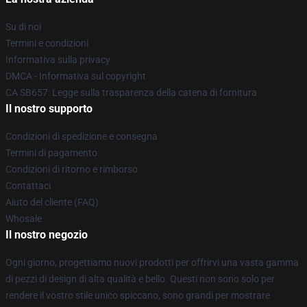
Su di noi
Termini e condizioni
Informativa sulla privacy
DMCA - Informativa sul copyright
CA SB657: Legge sulla trasparenza della catena di fornitura
Il nostro supporto
Condizioni di spedizione e consegna
Termini di pagamento
Condizioni di ritorno e rimborso
Contattaci
Aiuto del cliente (FAQ)
Whosale
Il nostro negozio
Ogni giorno, progettiamo nuovi prodotti per offrirvi una vasta gamma
di pezzi di design di alta qualità e bello. Questi non sono solo per
rendere il vostro stile unico spiccano, sono grandi per mostrare