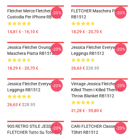
Fletcher Merce Fletcher Logo
FLETCHER Maschera Piana
-20%
-20%
Custodia Per IPhone RB1512
RB1512
14,81 € - 16,10 €
18,29 € - 20,70 €
Jessica Fletcher Ovunque
Jessica Fletcher Everywhere
-20%
-20%
Maschera Piatta RB1512
Leggings RB1512
18,29 € - 20,70 €
26,63 €
$28.95
Jessica Fletcher Everywhere
Vintage Jessica Fletcher I
-20%
-20%
Leggings RB1512
Killed Them I Killed Them All
Throw Blanket RB1512
26,63 €
$28.95
31,28 € - 59,80 €
90S RETRO STILE JESSICA
CARI FLETCHER Classic
-20%
-20%
FLETCHER Tutto Su Tote Bag
TShirt RB1512