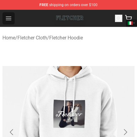
FREE
shipping on orders over $100
Fletcher Store - Official Fletcher Merchandise Shop
Open menu
Home
/
Fletcher Cloth
/
Fletcher Hoodie