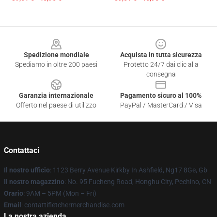
Footer
Spedizione mondiale
Acquista in tutta sicurezza
Spediamo in oltre 200 paesi
Protetto 24/7 dai clic alla
consegna
Garanzia internazionale
Pagamento sicuro al 100%
Offerto nel paese di utilizzo
PayPal / MasterCard / Visa
Contattaci
Il nostro ufficio
: 1123 Berry Avenue Kirkby In Ashfield, Ng17 8Ge, Gb
Il nostro magazzino
: No. 95 Fucheng Road, Honghu City, Pechino, CN
Orario
: 9AM – 5PM (Mon – Fri)
Email
: contattifletchermerchandise.com
La nostra azienda