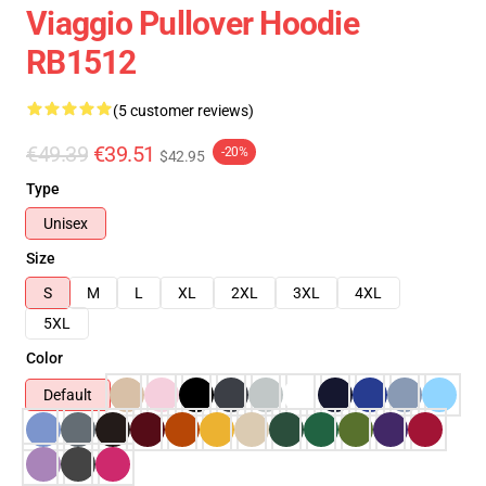
Viaggio Pullover Hoodie
RB1512
(5 customer reviews)
€49.39
€39.51
-20%
$42.95
Type
Unisex
Size
S
M
L
XL
2XL
3XL
4XL
5XL
Color
Default