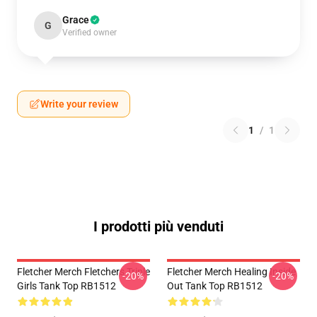
Grace
G
Verified owner
Write your review
1
/
1
I prodotti più venduti
Fletcher Merch Fletchers Triple
Fletcher Merch Healing Inside
-20%
-20%
Girls Tank Top RB1512
Out Tank Top RB1512