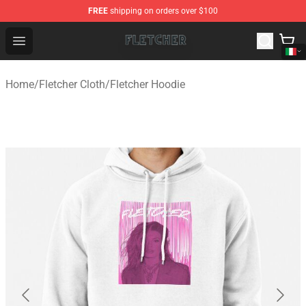
FREE
shipping on orders over $100
Fletcher Store - Official Fletcher Merchandise Shop
Open menu
Home
/
Fletcher Cloth
/
Fletcher Hoodie