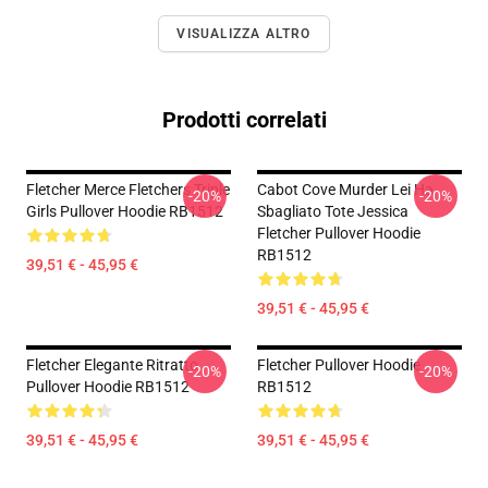
VISUALIZZA ALTRO
Prodotti correlati
Fletcher Merce Fletchers Triple
Cabot Cove Murder Lei Ha
-20%
-20%
Girls Pullover Hoodie RB1512
Sbagliato Tote Jessica
Fletcher Pullover Hoodie
RB1512
39,51 € - 45,95 €
39,51 € - 45,95 €
Fletcher Elegante Ritratto
Fletcher Pullover Hoodie
-20%
-20%
Pullover Hoodie RB1512
RB1512
39,51 € - 45,95 €
39,51 € - 45,95 €