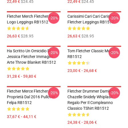
22,49 €
$24.45
22,49 €
$24.45
Fletcher Merch Fletcher White
Carissimi Cari Cari Carissimi
-20%
-20%
Logo Leggings RB1512
Fletcher Leggings RB1512
26,63 €
$28.95
26,63 €
$28.95
Ha Scritto Un Omicidio Di
Tom Fletcher Classic Mug
-20%
-20%
Jessica Fletcher Immagini
RB1512
Arte Throw Blanket RB1512
23,00 € - 26,68 €
31,28 € - 59,80 €
Fletcher Merce Fletchers
Fletcher Drummer Damien
-20%
-20%
Proprietà Dal 2016 Pullover
Chazelle Snidely Whiplash
Felpa RB1512
Regalo Per Il Compleanno
Classico TShirt RB1512
37,67 € - 44,11 €
24,38 € - 28,06 €