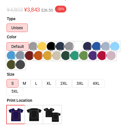
¥4,803
¥3,843
-20%
$26.50
Type
Unisex
Color
Default
Size
S
M
L
XL
2XL
3XL
4XL
5XL
Print Location