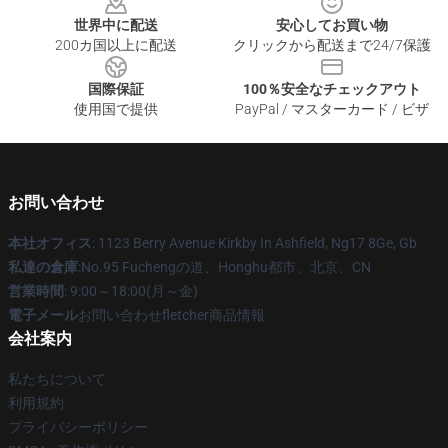
世界中に配送
安心してお買い物
200カ国以上に配送
クリックから配送まで24/7保護
国際保証
100％安全なチェックアウト
使用国で提供
PayPal / マスターカード / ビザ
お問い合わせ
本社オフィス
: 1123 Berry Avenue Kirkby In Ashfield, Ng17 8Ge, Gb
私達の倉庫
:No.95 Fuchengの道、Honghu都市、北京、CN
営業時間
: 9:00～18:00(月～金)
電子メール
お問い合わせfletcher商品情報
会社案内
私たちについて
利用規約
プライバシーポリシー