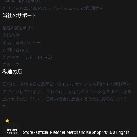
DMCA - 著作権ポリシー
カリフォルニアSB657: サプライチェーンの透明性法
当社のサポート
配送&配送ポリシー
支払条件
返品・返金ポリシー
お問い合わせ
カスタマーサポート(FAQ)
スタッフ
私達の店
日頃は、多種多様な高品質で美しいデザインをお届けする新製品を
デザインしています。 これらは、あなたのユニークなスタイルを際
立たせるだけでなく、任意の機会に放置するために素晴らしいで
す。
UNLOCK
© Fletcher Store - Official Fletcher Merchandise Shop 2026 all rights
10% OFF