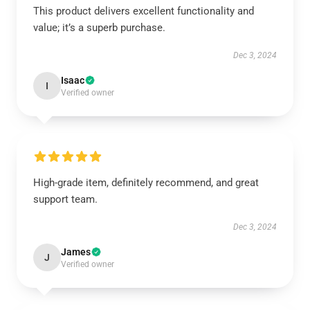
This product delivers excellent functionality and
value; it’s a superb purchase.
Dec 3, 2024
Isaac
I
Verified owner
High-grade item, definitely recommend, and great
support team.
Dec 3, 2024
James
J
Verified owner