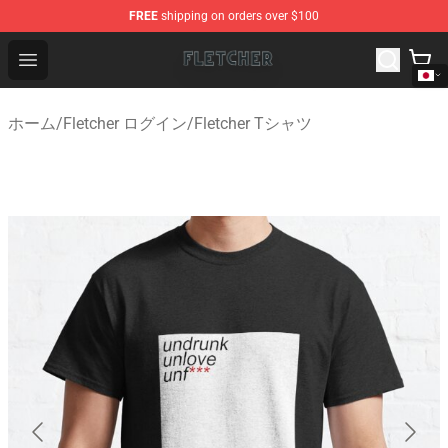
FREE
shipping on orders over $100
Fletcher Store - Official Fletcher Merchandise Shop
Open menu
ホーム
/
Fletcher ログイン
/
Fletcher Tシャツ