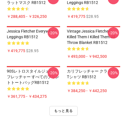
ラットマスク RB1512
Leggings RB1512
￥288,405 - ￥326,250
￥419,775
$28.95
Jessica Fletcher Everywhere
Vintage Jessica Fletcher I
-20%
-20%
Leggings RB1512
Killed Them I Killed Them All
Throw Blanket RB1512
￥419,775
$28.95
￥493,000 - ￥942,500
90Sレトロスタイルジェシカ
カリフレッチャー クラシック
-20%
-20%
フレッチャー すべてのプリン
Tシャツ RB1512
トトートバッグRB1512
￥384,250 - ￥442,250
￥361,775 - ￥434,275
もっと見る