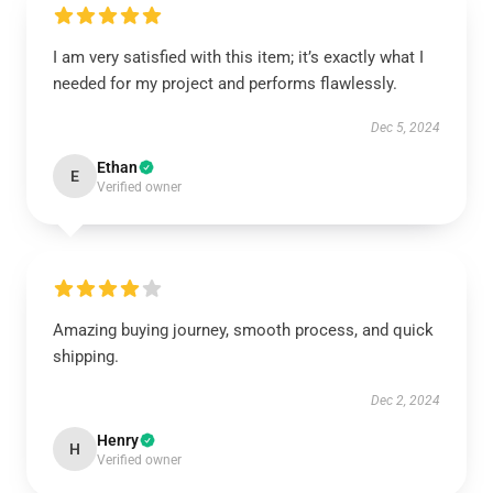
I am very satisfied with this item; it’s exactly what I
needed for my project and performs flawlessly.
Dec 5, 2024
Ethan
E
Verified owner
Amazing buying journey, smooth process, and quick
shipping.
Dec 2, 2024
Henry
H
Verified owner