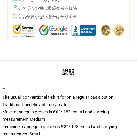
すべての小包に追跡番号を提供
商品が届かない場合は全額返金
説明
""
The usual, conventional t-shirt for on a regular basis put on
Traditional, beneficiant, boxy match
Male mannequin proven is 6'0" / 183 cm tall and carrying
measurement Medium
Feminine mannequin proven is 5'8" / 173 cm tall and carrying
measurement Small