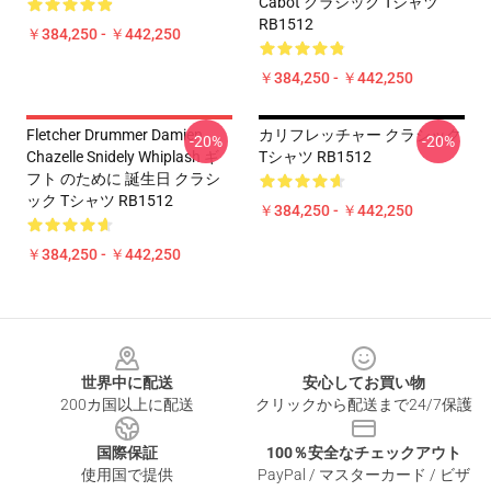
Cabot クラシック Tシャツ
RB1512
￥384,250 - ￥442,250
￥384,250 - ￥442,250
Fletcher Drummer Damien
カリフレッチャー クラシック
-20%
-20%
Chazelle Snidely Whiplash ギ
Tシャツ RB1512
フト のために 誕生日 クラシ
ック Tシャツ RB1512
￥384,250 - ￥442,250
￥384,250 - ￥442,250
Footer
世界中に配送
安心してお買い物
200カ国以上に配送
クリックから配送まで24/7保護
国際保証
100％安全なチェックアウト
使用国で提供
PayPal / マスターカード / ビザ