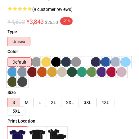
(9 customer reviews)
¥4,803
¥3,843
-20%
$26.50
Type
Unisex
Color
Default
Size
S
M
L
XL
2XL
3XL
4XL
5XL
Print Location