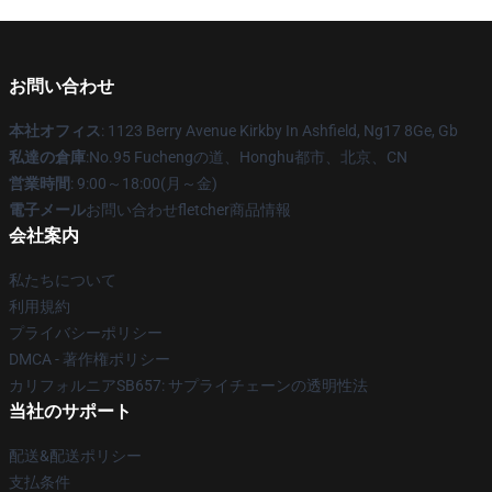
お問い合わせ
本社オフィス
: 1123 Berry Avenue Kirkby In Ashfield, Ng17 8Ge, Gb
私達の倉庫
:No.95 Fuchengの道、Honghu都市、北京、CN
営業時間
: 9:00～18:00(月～金)
電子メール
お問い合わせfletcher商品情報
会社案内
私たちについて
利用規約
プライバシーポリシー
DMCA - 著作権ポリシー
カリフォルニアSB657: サプライチェーンの透明性法
当社のサポート
配送&配送ポリシー
支払条件