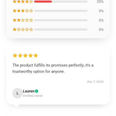
★★★★☆
33%
★★★☆☆
0%
★★☆☆☆
0%
★☆☆☆☆
0%
The product fulfills its promises perfectly; it's a
trustworthy option for anyone.
Dec 7, 2024
Lauren
L
Verified owner