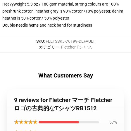
Heavyweight 5.3 oz / 180 gsm material, strong colours are 100%
preshrunk cotton, heather gray is 90% cotton/10% polyester, denim
heather is 50% cotton/ 50% polyester
Double-needle hems and neck band for sturdiness
SKU
:
FLETSSKJ-76199-DEFAULT
カテゴリー
:
Fletcher Tシャツ
,
What Customers Say
9 reviews for Fletcher マーチ Fletcher
ロゴの古典的なTシャツRB1512
★★★★★
67%