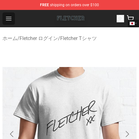
FREE
shipping on orders over $100
Fletcher Store - Official Fletcher Merchandise Shop
Open menu
ホーム
/
Fletcher ログイン
/
Fletcher Tシャツ