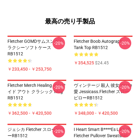
最高の売り手製品
Fletcher GOMDサムスンギャ
Fletcher Boob Autograph
-20%
-20%
ラクシーソフトケース
Tank Top RB1512
RB1512
￥354,525
$24.45
￥233,450 - ￥253,750
Fletcher Merch Healing インサ
ヴィンテージ 殺人 彼女 Wrote
-20%
-20%
イド アウト クラシック Mug
愛 Jessicass.Fletcher スロー
RB1512
ピローRB1512
￥362,500 - ￥420,500
￥348,000 - ￥420,500
ジェシカ Fletcher スローピロ
I Heart Smart B****es Like JB
-20%
-20%
ーRB1512
Fletcher Pullover Sweatshirt