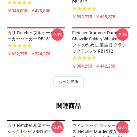
RB1512
￥348,000 - ￥420,500
￥593,775 - ￥695,275
カリ Fletcher プルオーバーパ
Fletcher Drummer Damien
-20%
-20%
ーカーパーカー RB1512
Chazelle Snidely Whiplash ギ
フト のために 誕生日 クラシ
ック Tシャツ RB1512
￥622,775 - ￥724,275
￥384,250 - ￥442,250
もっと見る
関連商品
カリ Fletcher 希望アートクラ
ヴィンテージ ジェシーカ
-20%
-20%
シックTシャツRB1512
ス.Fletcher Murder 彼女 Wrote