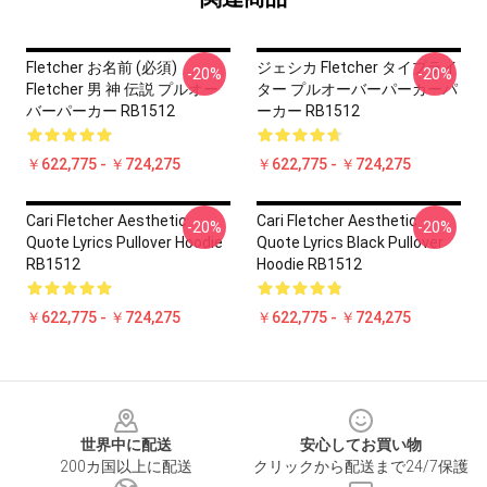
Fletcher お名前 (必須)
ジェシカ Fletcher タイプライ
-20%
-20%
Fletcher 男 神 伝説 プルオー
ター プルオーバーパーカーパ
バーパーカー RB1512
ーカー RB1512
￥622,775 - ￥724,275
￥622,775 - ￥724,275
Cari Fletcher Aesthetic
Cari Fletcher Aesthetic
-20%
-20%
Quote Lyrics Pullover Hoodie
Quote Lyrics Black Pullover
RB1512
Hoodie RB1512
￥622,775 - ￥724,275
￥622,775 - ￥724,275
Footer
世界中に配送
安心してお買い物
200カ国以上に配送
クリックから配送まで24/7保護