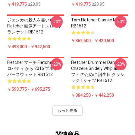
￥419,775
$28.95
￥419,775
$28.95
ジェシカの殺人を書いた
Tom Fletcher Classic Mug
-20%
-20%
Fletcher 画像アートスローブ
RB1512
ランケットRB1512
￥362,500 - ￥420,500
￥493,000 - ￥942,500
Fletcher マーチ Fletchers プ
Fletcher Drummer Damien
-20%
-20%
ロパティ から 2016 プルオー
Chazelle Snidely Whiplash ギ
バースウェット RB1512
フト のために 誕生日 クラシ
ック Tシャツ RB1512
￥593,775 - ￥695,275
￥384,250 - ￥442,250
もっと見る
関連商品