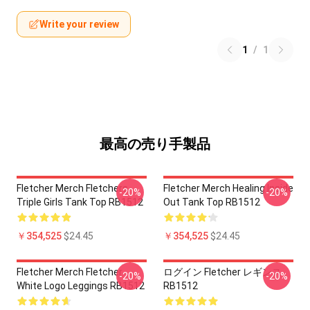
Write your review
1
/
1
最高の売り手製品
Fletcher Merch Fletchers
Fletcher Merch Healing Inside
-20%
-20%
Triple Girls Tank Top RB1512
Out Tank Top RB1512
￥354,525
$24.45
￥354,525
$24.45
Fletcher Merch Fletcher
ログイン Fletcher レギンス
-20%
-20%
White Logo Leggings RB1512
RB1512