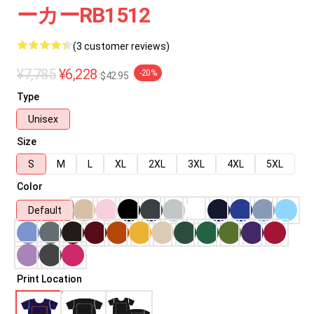
ーカーRB1512
(3 customer reviews)
¥7,785
¥6,228
-20%
$42.95
Type
Unisex
Size
S
M
L
XL
2XL
3XL
4XL
5XL
Color
Default
Print Location