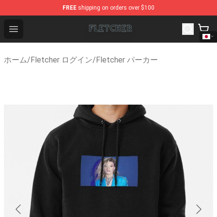
FREE
shipping on orders over $100
Fletcher Store - Official Fletcher Merchandise Shop
Open menu
ホーム
/
Fletcher ログイン
/
Fletcher パーカー