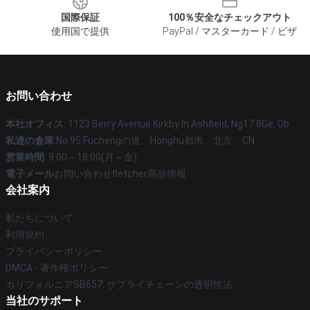
国際保証
100％安全なチェックアウト
使用国で提供
PayPal / マスターカード / ビザ
お問い合わせ
本社オフィス
: 1123 Berry Avenue Kirkby In Ashfield, Ng17 8Ge, Gb
私達の倉庫
:No.95 Fuchengの道、Honghu都市、北京、CN
営業時間
: 9:00～18:00(月～金)
電子メール
お問い合わせfletcher商品情報
会社案内
私たちについて
利用規約
プライバシーポリシー
DMCA - 著作権ポリシー
カリフォルニアSB657: サプライチェーンの透明性法
当社のサポート