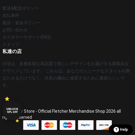
配送&配送ポリシー
支払条件
返品・返金ポリシー
お問い合わせ
カスタマーサポート(FAQ)
スタッフ
私達の店
日頃は、多種多様な高品質で美しいデザインをお届けする新製品を
デザインしています。 これらは、あなたのユニークなスタイルを際
立たせるだけでなく、任意の機会に放置するために素晴らしいで
す。
UNLOCK
© Fletcher Store - Official Fletcher Merchandise Shop 2026 all
10% OFF
rights reserved
Help