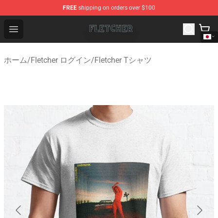
FREE
shipping on orders over $100
Fletcher Store - Official Fletcher Merchandise Shop
Open menu
ホーム
/
Fletcher ログイン
/
Fletcher Tシャツ