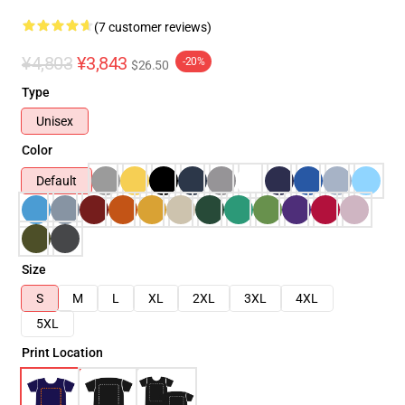
(7 customer reviews)
¥4,803
¥3,843
-20%
$26.50
Type
Unisex
Color
Default
Size
S
M
L
XL
2XL
3XL
4XL
5XL
Print Location