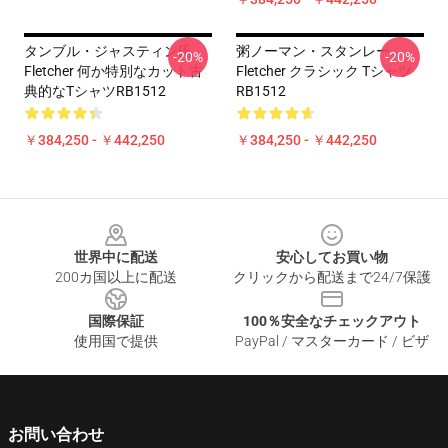
タンブル・ジャスティン氏
粥ノーマン・スタンレー
-20%
-20%
Fletcher 何か特別なカット古
Fletcher クラシック Tシャツ
典的なTシャツRB1512
RB1512
￥384,250 - ￥442,250
￥384,250 - ￥442,250
Footer
世界中に配送
安心してお買い物
200カ国以上に配送
クリックから配送まで24/7保護
国際保証
100％安全なチェックアウト
使用国で提供
PayPal / マスターカード / ビザ
お問い合わせ