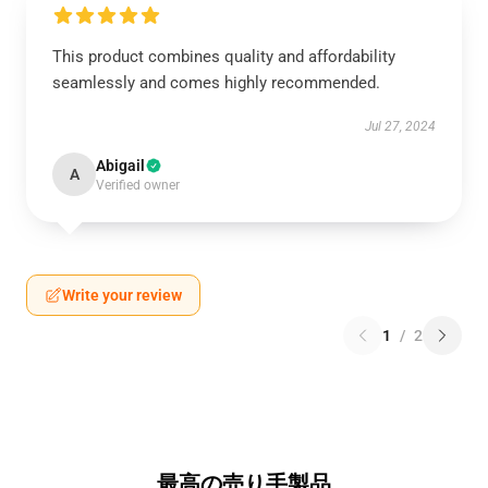
This product combines quality and affordability
seamlessly and comes highly recommended.
Jul 27, 2024
Abigail
A
Verified owner
Write your review
1
/
2
最高の売り手製品