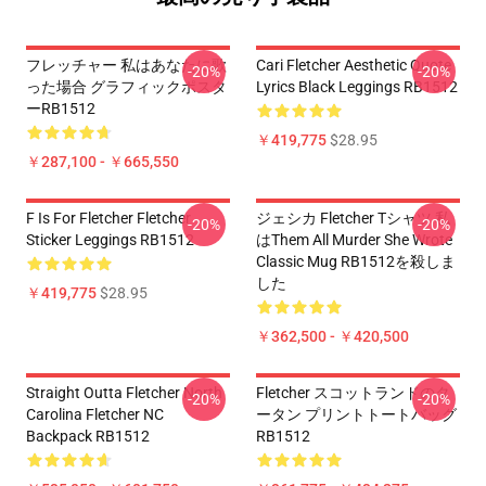
フレッチャー 私はあなたに歌
Cari Fletcher Aesthetic Quote
-20%
-20%
った場合 グラフィックポスタ
Lyrics Black Leggings RB1512
ーRB1512
￥419,775
$28.95
￥287,100 - ￥665,550
F Is For Fletcher Fletcher
ジェシカ Fletcher Tシャツ 私
-20%
-20%
Sticker Leggings RB1512
はThem All Murder She Wrote
Classic Mug RB1512を殺しま
した
￥419,775
$28.95
￥362,500 - ￥420,500
Straight Outta Fletcher North
Fletcher スコットランドのタ
-20%
-20%
Carolina Fletcher NC
ータン プリントトートバッグ
Backpack RB1512
RB1512