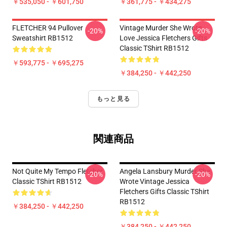
￥535,050 - ￥601,750
￥361,775 - ￥434,275
FLETCHER 94 Pullover
Vintage Murder She Wrote
-20%
-20%
Sweatshirt RB1512
Love Jessica Fletchers Gifts
Classic TShirt RB1512
￥593,775 - ￥695,275
￥384,250 - ￥442,250
もっと見る
関連商品
Not Quite My Tempo Fletcher
Angela Lansbury Murder She
-20%
-20%
Classic TShirt RB1512
Wrote Vintage Jessica
Fletchers Gifts Classic TShirt
RB1512
￥384,250 - ￥442,250
￥384,250 - ￥442,250