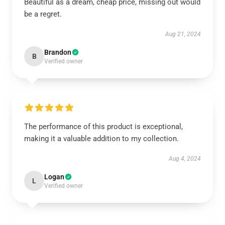
Beautiful as a dream, cheap price, missing out would
be a regret.
Aug 21, 2024
Brandon
B
Verified owner
The performance of this product is exceptional,
making it a valuable addition to my collection.
Aug 4, 2024
Logan
L
Verified owner