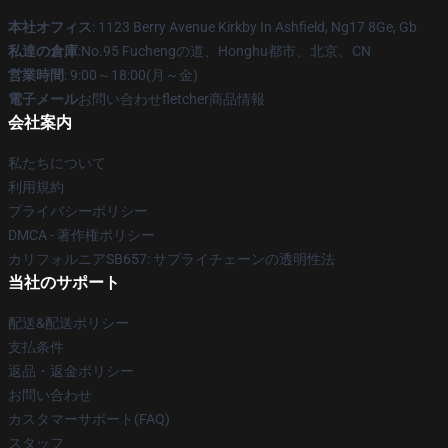
本社オフィス
: 1123 Berry Avenue Kirkby In Ashfield, Ng17 8Ge, Gb
私達の倉庫
:No.95 Fuchengの道、Honghu都市、北京、CN
営業時間
: 9:00～18:00(月～金)
電子メール
お問い合わせfletcher商品情報
会社案内
私たちについて
利用規約
プライバシーポリシー
DMCA - 著作権ポリシー
カリフォルニアSB657: サプライチェーンの透明性法
当社のサポート
配送&配送ポリシー
支払条件
返品・返金ポリシー
お問い合わせ
カスタマーサポート(FAQ)
スタッフ