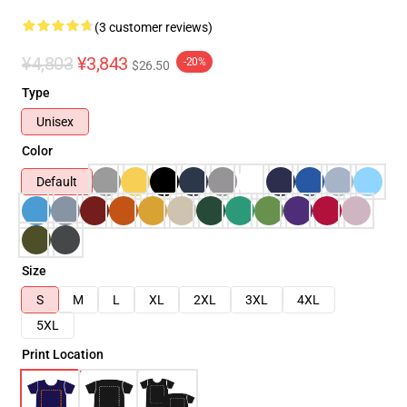
(3 customer reviews)
¥4,803
¥3,843
-20%
$26.50
Type
Unisex
Color
Default
Size
S
M
L
XL
2XL
3XL
4XL
5XL
Print Location