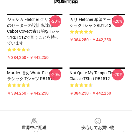
関連商品
ジェシカ Fletcher クリスマス
カリ Fletcher 希望アートクラ
-20%
-20%
のセーターの設計 私達は
シックTシャツRB1512
Cabot Coveの古典的なTシャ
ツRB1512で言うことを持っ
￥384,250 - ￥442,250
ています
￥384,250 - ￥442,250
Murder 彼女 Wrote Fletcher ク
Not Quite My Tempo Fletcher
-20%
-20%
ラシック Tシャツ RB1512
Classic TShirt RB1512
￥384,250 - ￥442,250
￥384,250 - ￥442,250
Footer
世界中に配送
安心してお買い物