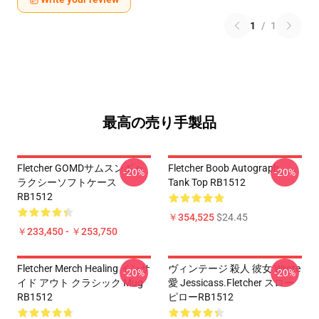
1
/
1
最高の売り手製品
Fletcher GOMDサムスンギャ
Fletcher Boob Autograph
-20%
-20%
ラクシーソフトケース
Tank Top RB1512
RB1512
￥354,525
$24.45
￥233,450 - ￥253,750
Fletcher Merch Healing インサ
ヴィンテージ 殺人 彼女 Wrote
-20%
-20%
イド アウト クラシック Mug
愛 Jessicass.Fletcher スロー
RB1512
ピローRB1512