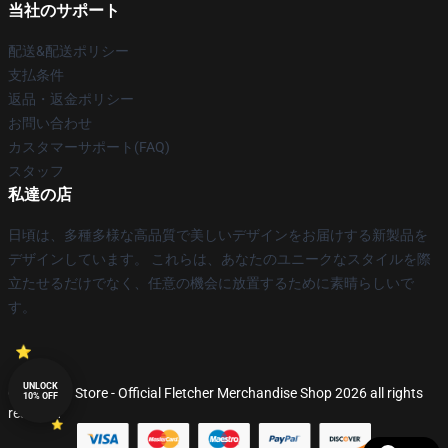
当社のサポート
配送&配送ポリシー
支払条件
返品・返金ポリシー
お問い合わせ
カスタマーサポート(FAQ)
スタッフ
私達の店
日頃は、多種多様な高品質で美しいデザインをお届けする新製品を
デザインしています。 これらは、あなたのユニークなスタイルを際
立たせるだけでなく、任意の機会に放置するために素晴らしいで
す。
UNLOCK
© Fletcher Store - Official Fletcher Merchandise Shop 2026 all rights
10% OFF
reserved