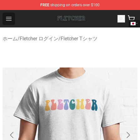
FREE
shipping on orders over $100
Fletcher Store - Official Fletcher Merchandise Shop
Open menu
ホーム
/
Fletcher ログイン
/
Fletcher Tシャツ