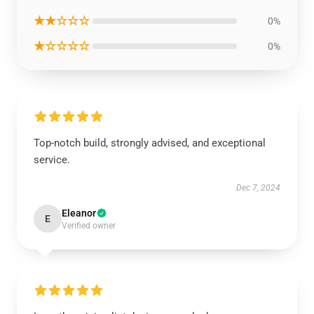
★★☆☆☆
0%
★☆☆☆☆
0%
Top-notch build, strongly advised, and exceptional
service.
Dec 7, 2024
Eleanor
E
Verified owner