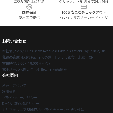
200カ国以上に配送
クリックから配送まで24/7保護
国際保証
100％安全なチェックアウト
使用国で提供
PayPal / マスターカード / ビザ
お問い合わせ
本社オフィス
: 1123 Berry Avenue Kirkby In Ashfield, Ng17 8Ge, Gb
私達の倉庫
:No.95 Fuchengの道、Honghu都市、北京、CN
営業時間
: 9:00～18:00(月～金)
電子メール
お問い合わせfletcher商品情報
会社案内
私たちについて
利用規約
プライバシーポリシー
DMCA - 著作権ポリシー
カリフォルニアSB657: サプライチェーンの透明性法