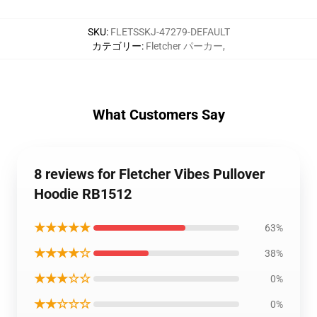
SKU
:
FLETSSKJ-47279-DEFAULT
カテゴリー
:
Fletcher パーカー
,
What Customers Say
8 reviews for Fletcher Vibes Pullover
Hoodie RB1512
★★★★★
63%
★★★★☆
38%
★★★☆☆
0%
★★☆☆☆
0%