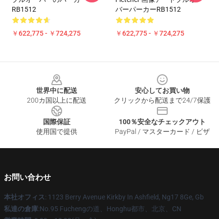
RB1512
バーパーカーRB1512
￥622,775 - ￥724,275
￥622,775 - ￥724,275
Footer
世界中に配送
安心してお買い物
200カ国以上に配送
クリックから配送まで24/7保護
国際保証
100％安全なチェックアウト
使用国で提供
PayPal / マスターカード / ビザ
お問い合わせ
本社オフィス
: 1123 Berry Avenue Kirkby In Ashfield, Ng17 8Ge, Gb
私達の倉庫
:No.95 Fuchengの道、Honghu都市、北京、CN