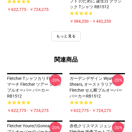
フト のために 誕生日 クラシ
ック Tシャツ RB1512
￥622,775 - ￥724,275
￥384,250 - ￥442,250
もっと見る
関連商品
Fletcher Tシャツカリ Fletcher
ガーデンデザイン Wyatt
-20%
-20%
マーチ Fletcher ツアー シャツ
Shears, オーストラリア
プルオーバー パーカー
Fletcher せん断プルオーバー
RB1512
パーカーRB1512
￥622,775 - ￥724,275
￥622,775 - ￥724,275
Fletcher YoureのGonnaの李の
赤色クリスマス ジェシカ 殺害
-20%
-20%
プルオーバーのパーカー
Fletcher 画像アートプルオー