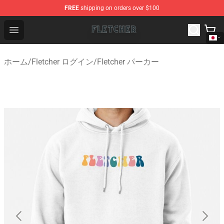
FREE
shipping on orders over $100
Fletcher Store - Official Fletcher Merchandise Shop
Open menu
ホーム
/
Fletcher ログイン
/
Fletcher パーカー