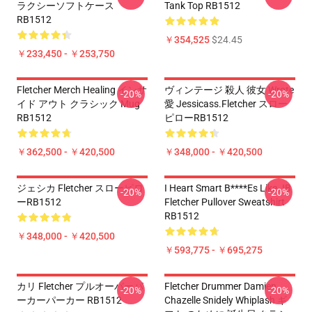
ラクシーソフトケース
Tank Top RB1512
RB1512
￥354,525
$24.45
￥233,450 - ￥253,750
Fletcher Merch Healing インサ
ヴィンテージ 殺人 彼女 Wrote
-20%
-20%
イド アウト クラシック Mug
愛 Jessicass.Fletcher スロー
RB1512
ピローRB1512
￥362,500 - ￥420,500
￥348,000 - ￥420,500
ジェシカ Fletcher スローピロ
I Heart Smart B****es Like JB
-20%
-20%
ーRB1512
Fletcher Pullover Sweatshirt
RB1512
￥348,000 - ￥420,500
￥593,775 - ￥695,275
カリ Fletcher プルオーバーパ
Fletcher Drummer Damien
-20%
-20%
ーカーパーカー RB1512
Chazelle Snidely Whiplash ギ