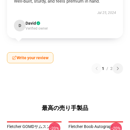
Well-built, sturdy, and feels premium in hand.
Jul 25, 2024
David
D
Verified owner
Write your review
1
/
2
最高の売り手製品
Fletcher GOMDサムスンギャ
Fletcher Boob Autograph
-20%
-20%