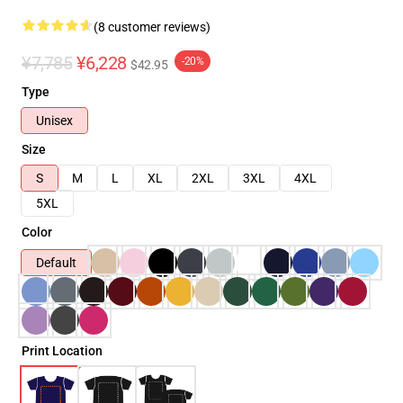
(8 customer reviews)
¥7,785
¥6,228
-20%
$42.95
Type
Unisex
Size
S
M
L
XL
2XL
3XL
4XL
5XL
Color
Default
Print Location