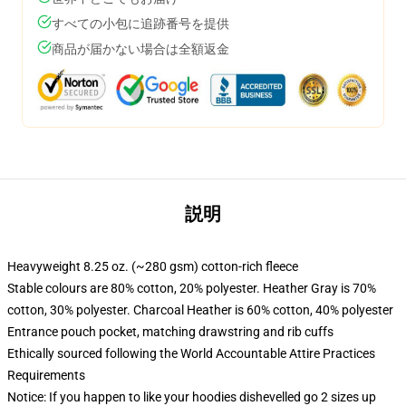
すべての小包に追跡番号を提供
商品が届かない場合は全額返金
説明
Heavyweight 8.25 oz. (~280 gsm) cotton-rich fleece
Stable colours are 80% cotton, 20% polyester. Heather Gray is 70%
cotton, 30% polyester. Charcoal Heather is 60% cotton, 40% polyester
Entrance pouch pocket, matching drawstring and rib cuffs
Ethically sourced following the World Accountable Attire Practices
Requirements
Notice: If you happen to like your hoodies dishevelled go 2 sizes up