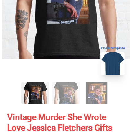
blank template
Vintage Murder She Wrote
Love Jessica Fletchers Gifts