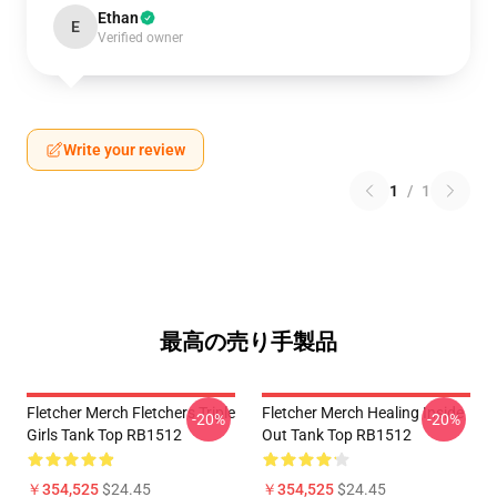
Ethan
E
Verified owner
Write your review
1
/
1
最高の売り手製品
Fletcher Merch Fletchers Triple
Fletcher Merch Healing Inside
-20%
-20%
Girls Tank Top RB1512
Out Tank Top RB1512
￥354,525
$24.45
￥354,525
$24.45