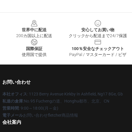
Footer
世界中に配送
安心してお買い物
200カ国以上に配送
クリックから配送まで24/7保護
国際保証
100％安全なチェックアウト
使用国で提供
PayPal / マスターカード / ビザ
お問い合わせ
本社オフィス
: 1123 Berry Avenue Kirkby In Ashfield, Ng17 8Ge, Gb
私達の倉庫
:No.95 Fuchengの道、Honghu都市、北京、CN
営業時間
: 9:00～18:00(月～金)
電子メール
お問い合わせfletcher商品情報
会社案内