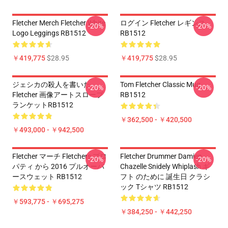
Fletcher Merch Fletcher White
ログイン Fletcher レギンス
-20%
-20%
Logo Leggings RB1512
RB1512
￥419,775
$28.95
￥419,775
$28.95
ジェシカの殺人を書いた
Tom Fletcher Classic Mug
-20%
-20%
Fletcher 画像アートスローブ
RB1512
ランケットRB1512
￥362,500 - ￥420,500
￥493,000 - ￥942,500
Fletcher マーチ Fletchers プロ
Fletcher Drummer Damien
-20%
-20%
パティ から 2016 プルオーバ
Chazelle Snidely Whiplash ギ
ースウェット RB1512
フト のために 誕生日 クラシ
ック Tシャツ RB1512
￥593,775 - ￥695,275
￥384,250 - ￥442,250