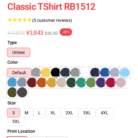
Classic TShirt RB1512
(5 customer reviews)
¥4,803
¥3,843
-20%
$26.50
Type
Unisex
Color
Default
Size
S
M
L
XL
2XL
3XL
4XL
5XL
Print Location