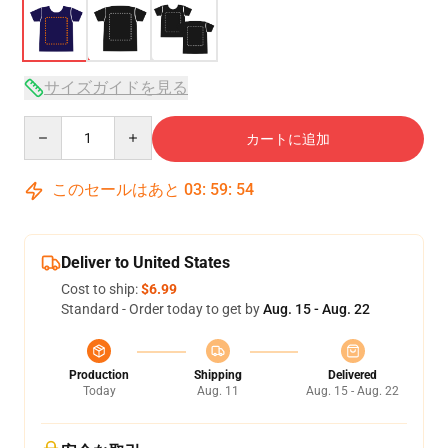
サイズガイドを見る
Quantity
カートに追加
このセールはあと
03
:
59
:
54
Deliver to United States
Cost to ship:
$6.99
Standard - Order today to get by
Aug. 15 - Aug. 22
Production
Shipping
Delivered
Today
Aug. 11
Aug. 15 - Aug. 22