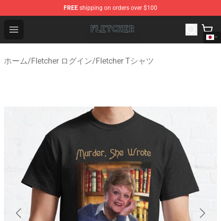
FREE
shipping on orders over $100
Fletcher Store - Official Fletcher Merchandise Shop
Open menu
ホーム
/
Fletcher ログイン
/
Fletcher Tシャツ