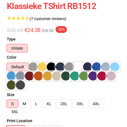
Klassieke TShirt RB1512
(7 customer reviews)
€30.48
€24.38
-20%
$26.50
Type
Unisex
Color
Default
Size
S
M
L
XL
2XL
3XL
4XL
5XL
Print Location