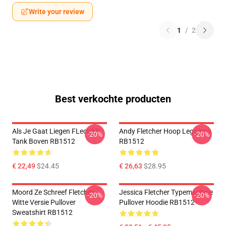
Write your review
1
/
2
Best verkochte producten
Als Je Gaat Liegen FLecHER
Andy Fletcher Hoop Leggings
-20%
-20%
Tank Boven RB1512
RB1512
€ 22,49
$24.45
€ 26,63
$28.95
Moord Ze Schreef Fletcher
Jessica Fletcher Typemachine
-20%
-20%
Witte Versie Pullover
Pullover Hoodie RB1512
Sweatshirt RB1512