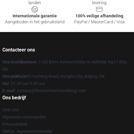
landen
levering
Internationale garantie
100% veilige afhandeling
Aangeboden in het gebruiksland
PayPal / MasterCard / Visa
Contacteer ons
Ons hoofdkantoor
: 1123 Berry Avenue Kirkby In Ashfield, Ng17 8Ge,
Gb
Ons pakhuis
95 Fucheng Road, Honghu City, Beijing, CN
Uur
: 21.00 uur 5.00 uur
E-mail
: contact@fletchermerchandising.com
Ons bedrijf
Over ons
Algemene voorwaarden
Privacybeleid
DMCA - Auteursrechtbeleid