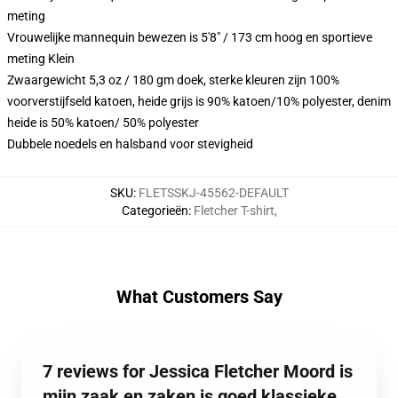
meting
Vrouwelijke mannequin bewezen is 5'8" / 173 cm hoog en sportieve
meting Klein
Zwaargewicht 5,3 oz / 180 gm doek, sterke kleuren zijn 100%
voorverstijfseld katoen, heide grijs is 90% katoen/10% polyester, denim
heide is 50% katoen/ 50% polyester
Dubbele noedels en halsband voor stevigheid
SKU
:
FLETSSKJ-45562-DEFAULT
Categorieën
:
Fletcher T-shirt
,
What Customers Say
7 reviews for Jessica Fletcher Moord is
mijn zaak en zaken is goed klassieke