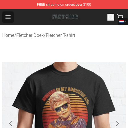
FREE
shipping on orders over $100
Fletcher Store - Official Fletcher Merchandise Shop
Open menu
Home
/
Fletcher Doek
/
Fletcher T-shirt