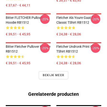
€ 39,51 - € 45,95
€ 37,67 - € 44,11
Bitter FLETCHER Pullover
Fletcher Als Youre Gaat Lie
-20%
-20%
Hoodie RB1512
Classic TShirt RB1512
€ 39,51 - € 45,95
€ 24,38 - € 28,06
Bitter Fletcher Pullover Hoodie
Fletcher Undronk Print Classic
-20%
-20%
RB1512
TShirt RB1512
€ 39,51 - € 45,95
€ 24,38 - € 28,06
BEKIJK MEER
Gerelateerde producten