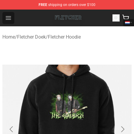
FREE
shipping on orders over $100
Fletcher Store - Official Fletcher Merchandise Shop
Open menu
Home
/
Fletcher Doek
/
Fletcher Hoodie