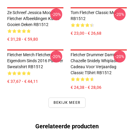
Ze Schreef Jessica Moord
Tom Fletcher Classic Mug
-20%
-20%
Fletcher Afbeeldingen Kunst
RB1512
Gooien Deken RB1512
€ 23,00 - € 26,68
€ 31,28 - € 59,80
Fletcher Merch Fletchers
Fletcher Drummer Damien
-20%
-20%
Eigendom Sinds 2016 Pullover
Chazelle Snidely Whiplash
Sweatshirt RB1512
Cadeau Voor Verjaardag
Classic TShirt RB1512
€ 37,67 - € 44,11
€ 24,38 - € 28,06
BEKIJK MEER
Gerelateerde producten