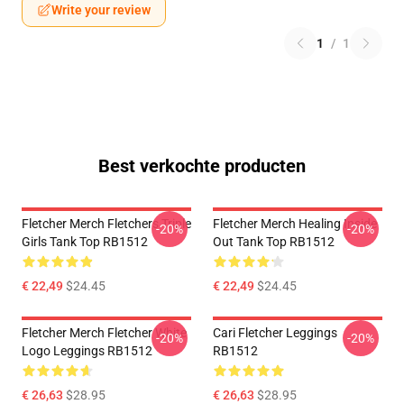
Write your review
1
/
1
Best verkochte producten
Fletcher Merch Fletchers Triple
Fletcher Merch Healing Inside
-20%
-20%
Girls Tank Top RB1512
Out Tank Top RB1512
€ 22,49
$24.45
€ 22,49
$24.45
Fletcher Merch Fletcher White
Cari Fletcher Leggings
-20%
-20%
Logo Leggings RB1512
RB1512
€ 26,63
$28.95
€ 26,63
$28.95