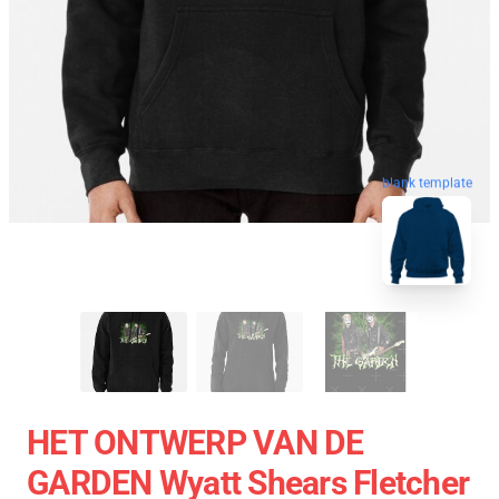
blank template
HET ONTWERP VAN DE
GARDEN Wyatt Shears Fletcher