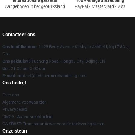
Internationale garantie
100% veilige afhandeling
Aangeboden in het gebruiksland
PayPal / MasterCard / Visa
Contacteer ons
Ons hoofdkantoor
: 1123 Berry Avenue Kirkby In Ashfield, Ng17 8Ge,
Gb
Ons pakhuis
95 Fucheng Road, Honghu City, Beijing, CN
Uur
: 21.00 uur 5.00 uur
E-mail
: contact@fletchermerchandising.com
Ons bedrijf
Over ons
Algemene voorwaarden
Privacybeleid
DMCA - Auteursrechtbeleid
CA SB657: Transparantiewet voor de toeleveringsketen
Onze steun