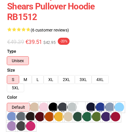
Shears Pullover Hoodie
RB1512
(6 customer reviews)
€49.39
€39.51
-20%
$42.95
Type
Unisex
Size
S
M
L
XL
2XL
3XL
4XL
5XL
Color
Default