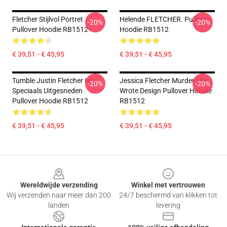
Fletcher Stijlvol Portret
Helende FLETCHER. Pullover
-20%
-20%
Pullover Hoodie RB1512
Hoodie RB1512
€ 39,51 - € 45,95
€ 39,51 - € 45,95
Tumble Justin Fletcher Iets
Jessica Fletcher Murder She
-20%
-20%
Speciaals Uitgesneden
Wrote Design Pullover Hoodie
Pullover Hoodie RB1512
RB1512
€ 39,51 - € 45,95
€ 39,51 - € 45,95
Footer
Wereldwijde verzending
Winkel met vertrouwen
Wij verzenden naar meer dan 200
24/7 beschermd van klikken tot
landen
levering