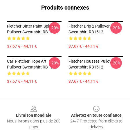
Produits connexes
Fletcher Bitter Paint Splatter
Fletcher Drip 2 Pullover
-20%
-20%
Pullover Sweatshirt RB1512
Sweatshirt RB1512
37,67 € - 44,11 €
37,67 € - 44,11 €
Cari Fletcher Hope Art
Fletcher Housses Pullover
-20%
-20%
Pullover Sweatshirt RB1512
Sweatshirt RB1512
37,67 € - 44,11 €
37,67 € - 44,11 €
Footer
Livraison mondiale
Achetez en toute confiance
Nous livrons dans plus de 200
24/7 Protected from clicks to
pays
delivery