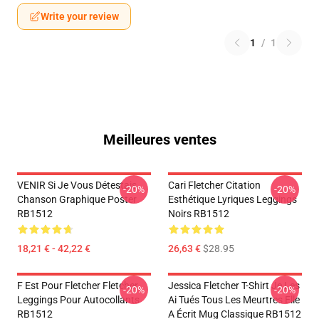
Write your review
1
/
1
Meilleures ventes
VENIR Si Je Vous Détestais
Cari Fletcher Citation
-20%
-20%
Chanson Graphique Poster
Esthétique Lyriques Leggings
RB1512
Noirs RB1512
18,21 € - 42,22 €
26,63 €
$28.95
F Est Pour Fletcher Fletcher
Jessica Fletcher T-Shirt Je Les
-20%
-20%
Leggings Pour Autocollants
Ai Tués Tous Les Meurtres Elle
RB1512
A Écrit Mug Classique RB1512