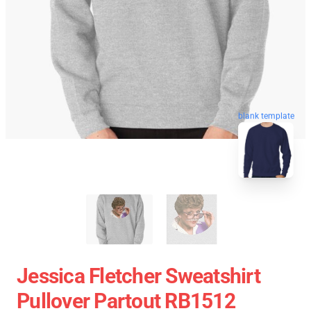
blank template
Jessica Fletcher Sweatshirt
Pullover Partout RB1512