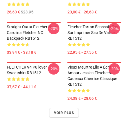
26,63 €
$28.95
23,00 € - 26,68 €
Straight Outta Fletcher North
Fletcher Tartan Écossais Tout
-20%
-20%
Carolina Fletcher NC
Sur Imprimer Sac De Valise
Backpack RB1512
RB1512
33,94 € - 38,18 €
22,95 € - 27,55 €
FLETCHER 94 Pullover
Vieux Meurtre Elle A Écrit
-20%
-20%
Sweatshirt RB1512
Amour Jessica Fletchers
Cadeaux Chemise Classique
RB1512
37,67 € - 44,11 €
24,38 € - 28,06 €
VOIR PLUS