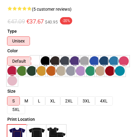
(5 customer reviews)
€47.09
€37.67
-20%
$40.95
Type
Unisex
Color
Default
Size
S
M
L
XL
2XL
3XL
4XL
5XL
Print Location