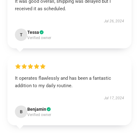
It was good overall, shipping was delayed but I
received it as scheduled.
Jul 26, 2024
Tessa
T
Verified owner
It operates flawlessly and has been a fantastic
addition to my daily routine.
Jul 17, 2024
Benjamin
B
Verified owner