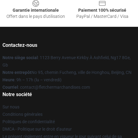
Garantie internationale
Paiement 100% sécurisé
Offert dans le pays d'utilisation
PayPal / MasterCard / Visa
Contactez-nous
Notre siège social
: 1123 Berry Avenue Kirkby À Ashfield, Ng17 8Ge,
Gb
Notre entrepôt
No 95, chemin Fucheng, ville de Honghou, Beijing, CN
Heure
: 9h – 17h (lu – vendredi)
Courriel
: contact@fletchermarchandises.com
Notre société
Sur nous
Conditions générales
Politiques de confidentialité
DMCA - Politique sur le droit d'auteur
Le présent règlement entre en vigueur le jour suivant celui de sa