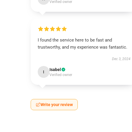
Verified owner
I found the service here to be fast and
trustworthy, and my experience was fantastic.
Dec 3, 2024
Isabel
I
Verified owner
Write your review