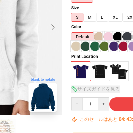
Size
S
M
L
XL
2X
Color
Default
Print Location
blank template
サイズガイドを見る
Quantity
このセールはあと
04
:
43