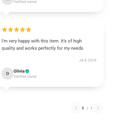
Verified owner
I’m very happy with this item. It’s of high
quality and works perfectly for my needs.
Jul 8, 2024
Olivia
O
Verified owner
1
/
1