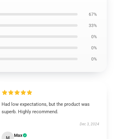
67%
33%
0%
0%
0%
Had low expectations, but the product was
superb. Highly recommend.
Dec 3, 2024
Max
M