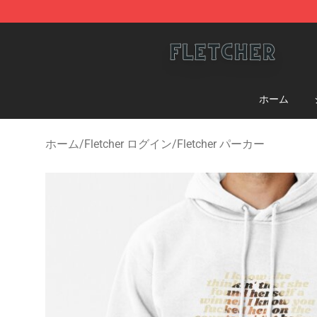
Fletcher Store - Official Fletcher Merchandise Shop
ホーム
ホーム
/
Fletcher ログイン
/
Fletcher パーカー