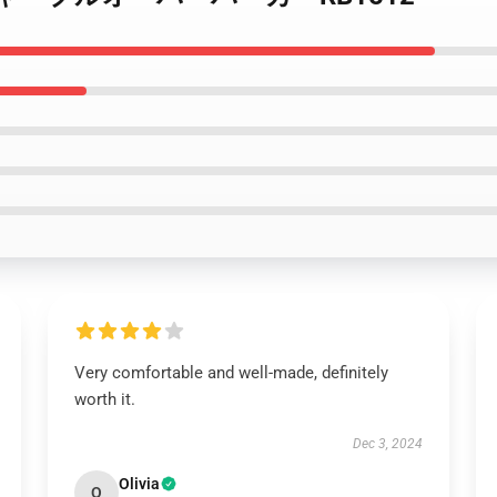
Very comfortable and well-made, definitely
worth it.
Dec 3, 2024
Olivia
O