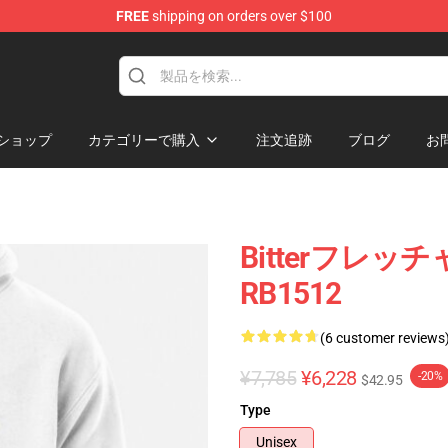
FREE
shipping on orders over $100
ショップ
カテゴリーで購入
注文追跡
ブログ
お
Bitterフレ
RB1512
(6 customer reviews
¥7,785
¥6,228
-20%
$42.95
Type
Unisex