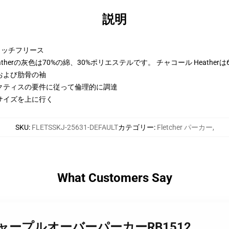
説明
トンリッチフリース
therの灰色は70%の綿、30%ポリエステルです。 チャコール Heather
および肋骨の袖
クティスの要件に従って倫理的に調達
サイズを上に行く
SKU
:
FLETSSKJ-25631-DEFAULT
カテゴリー
:
Fletcher パーカー
,
What Customers Say
rフレッチャープルオーバーパーカーRB1512