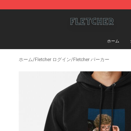
Fletcher Store - Official Fletcher Merchandise Shop
ホーム
ホーム
/
Fletcher ログイン
/
Fletcher パーカー