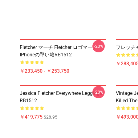
-20%
Fletcher マーチ Fletcher ロゴマーク
フレッチャ
IPhoneの堅い箱RB1512
￥288,405
￥233,450 - ￥253,750
-20%
Jessica Fletcher Everywhere Leggings
Vintage Je
RB1512
Killed Th
￥419,775
￥493,000
$28.95