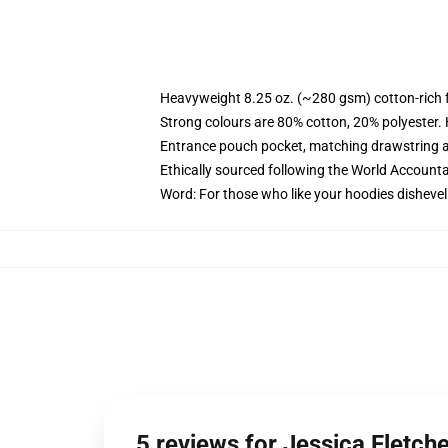
Heavyweight 8.25 oz. (~280 gsm) cotton-rich 
Strong colours are 80% cotton, 20% polyester.
Entrance pouch pocket, matching drawstring a
Ethically sourced following the World Account
Word: For those who like your hoodies dishevel
5 reviews for Jessica Fletc