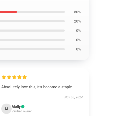
80%
20%
0%
0%
0%
Absolutely love this, it's become a staple.
Nov 30, 2024
Molly
M
Verified owner