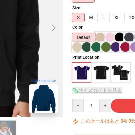
Size
S
M
L
XL
2X
Color
Default
Print Location
blank template
サイズガイドを見る
Quantity
このセールはあと
04
:
05