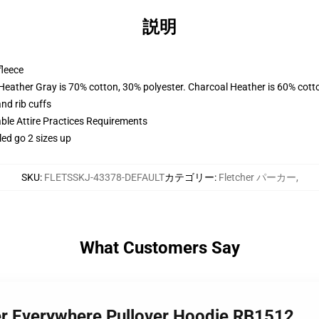
説明
fleece
 Heather Gray is 70% cotton, 30% polyester. Charcoal Heather is 60% cott
nd rib cuffs
able Attire Practices Requirements
led go 2 sizes up
SKU
:
FLETSSKJ-43378-DEFAULT
カテゴリー
:
Fletcher パーカー
,
What Customers Say
her Everywhere Pullover Hoodie RB1512