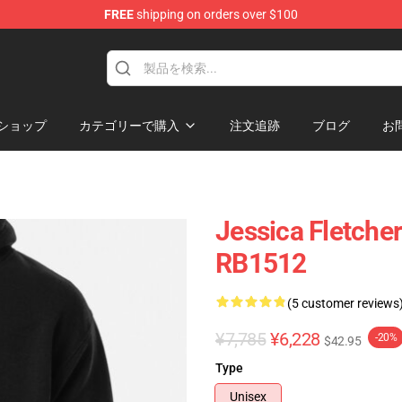
FREE
shipping on orders over $100
ショップ
カテゴリーで購入
注文追跡
ブログ
お
Jessica Fletche
RB1512
(5 customer reviews
¥7,785
¥6,228
-20%
$42.95
Type
Unisex