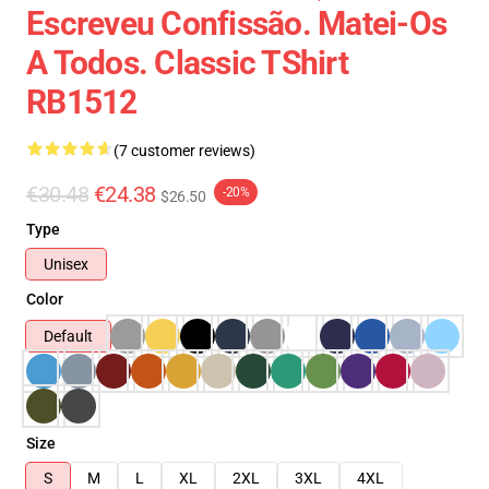
Escreveu Confissão. Matei-Os
A Todos. Classic TShirt
RB1512
(7 customer reviews)
€30.48
€24.38
-20%
$26.50
Type
Unisex
Color
Default
Size
S
M
L
XL
2XL
3XL
4XL