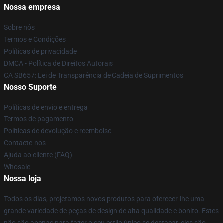
Nossa empresa
Sobre nós
Termos e Condições
Políticas de privacidade
DMCA - Política de Direitos Autorais
CA SB657: Lei de Transparência de Cadeia de Suprimentos
Nosso Suporte
Políticas de envio e entrega
Termos de pagamento
Políticas de devolução e reembolso
Contacte-nos
Ajuda ao cliente (FAQ)
Whosale
Nossa loja
Todos os dias, projetamos novos produtos para oferecer-lhe uma
grande variedade de peças de design de alta qualidade e bonito. Estes
não são apenas para fazer o seu estilo único se destacar, eles são