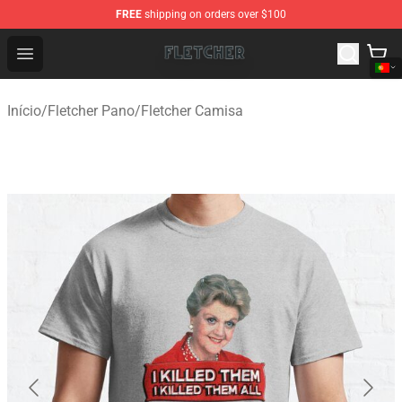
FREE
shipping on orders over $100
Fletcher Store - Official Fletcher Merchandise Shop
Open menu
Início
/
Fletcher Pano
/
Fletcher Camisa