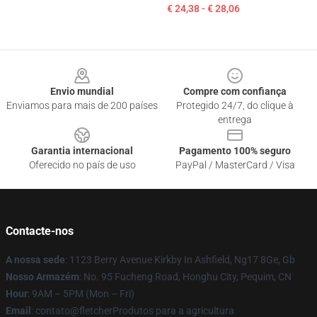
€ 24,38 - € 28,06
Footer
Envio mundial
Compre com confiança
Enviamos para mais de 200 países
Protegido 24/7, do clique à
entrega
Garantia internacional
Pagamento 100% seguro
Oferecido no país de uso
PayPal / MasterCard / Visa
Contacte-nos
A nossa sede
: 1123 Berry Avenue Kirkby In Ashfield, Ng17 8Ge, Gb
Nosso Armazém
: No. 95 Fucheng Road, Honghu City, Pequim, CN
Hour
: 9AM – 5PM (Mon – Fri)
Email
: contato@fletcherProdutos para a agricultura