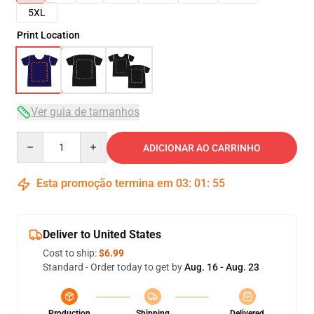
5XL
Print Location
Ver guia de tamanhos
Quantity
ADICIONAR AO CARRINHO
Esta promoção termina em
03
:
01
:
54
Deliver to United States
Cost to ship:
$6.99
Standard - Order today to get by
Aug. 16 - Aug. 23
Production
Shipping
Delivered