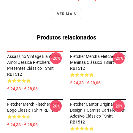
VER MAIS
Produtos relacionados
Assassino Vintage Ela Wrote
Fletcher Mercha FletcherTriplo
-20%
-20%
Amor Jessica Fletchers
Meninas Clássico TShirt
Presentes Clássico TShirt
RB1512
RB1512
€ 24,38 - € 28,06
€ 24,38 - € 28,06
Fletcher Merch Fletcher White
Fletcher Cantor Original
-20%
-20%
Logo Classic TShirt RB1512
Design T Camisa Cari Fletcher
Adesivo Clássico TShirt
RB1512
€ 24,38 - € 28,06