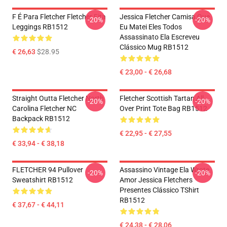
F É Para Fletcher Fletcher Fita
Jessica Fletcher Camisa Que
-20%
-20%
Leggings RB1512
Eu Matei Eles Todos
Assassinato Ela Escreveu
Clássico Mug RB1512
€ 26,63
$28.95
€ 23,00 - € 26,68
Straight Outta Fletcher North
Fletcher Scottish Tartan All
-20%
-20%
Carolina Fletcher NC
Over Print Tote Bag RB1512
Backpack RB1512
€ 22,95 - € 27,55
€ 33,94 - € 38,18
FLETCHER 94 Pullover
Assassino Vintage Ela Wrote
-20%
-20%
Sweatshirt RB1512
Amor Jessica Fletchers
Presentes Clássico TShirt
RB1512
€ 37,67 - € 44,11
€ 24,38 - € 28,06