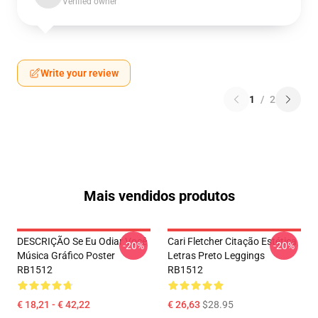
Verified owner
Write your review
1
/
2
Mais vendidos produtos
DESCRIÇÃO Se Eu Odiar Você
Cari Fletcher Citação Estética
-20%
-20%
Música Gráfico Poster
Letras Preto Leggings
RB1512
RB1512
€ 18,21 - € 42,22
€ 26,63
$28.95