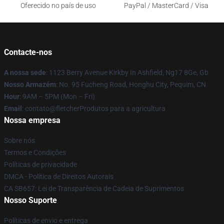
Oferecido no país de uso
PayPal / MasterCard / Visa
Contacte-nos
A nossa sede
: 1123 Berry Avenue Kirkby In Ashfield, Ng17 8Ge, Gb
Nosso Armazém
: No. 95 Fucheng Road, Honghu City, Pequim, CN
Hour
: 9AM – 5PM (Mon – Fri)
Email
: contato@fletcherProdutos para a agricultura
Nossa empresa
Sobre nós
Termos e Condições
Políticas de privacidade
DMCA - Política de Direitos Autorais
CA SB657: Lei de Transparência de Cadeia de Suprimentos
Nosso Suporte
Políticas de envio e entrega