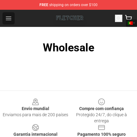
FREE
shipping on orders over $100
Fletcher Store - Official Fletcher Merchandise Shop
Open menu
Wholesale
Footer
Envio mundial
Compre com confiança
Enviamos para mais de 200 países
Protegido 24/7, do clique à
entrega
Garantia internacional
Pagamento 100% seguro