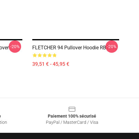
-20%
-20%
over
FLETCHER 94 Pullover Hoodie RB1512
39,51 € - 45,95 €
e
Paiement 100% sécurisé
tion
PayPal / MasterCard / Visa