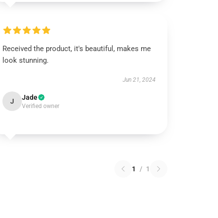
Received the product, it's beautiful, makes me
look stunning.
Jun 21, 2024
Jade
J
Verified owner
1
/
1