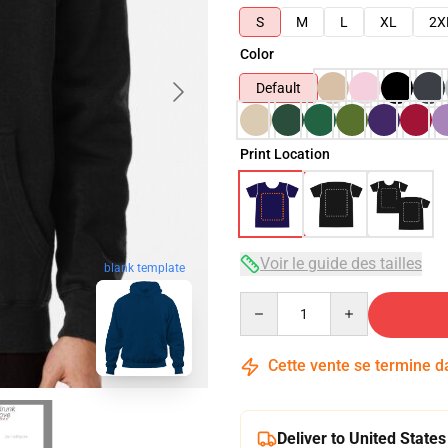
S
M
L
XL
2X
Color
Default
Print Location
Voir le guide des tailles
blank template
Quantity
Cette vente se termine 
Deliver to United States