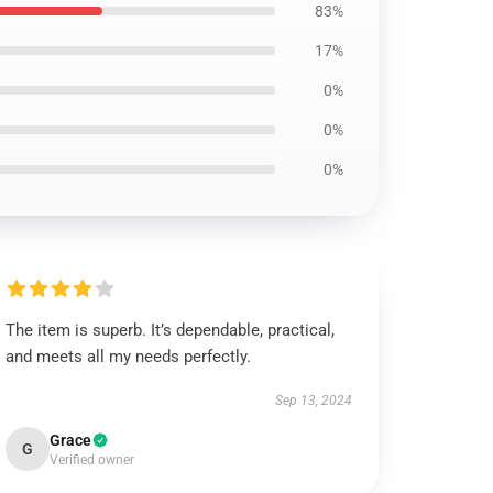
83%
17%
0%
0%
0%
The item is superb. It’s dependable, practical,
and meets all my needs perfectly.
Sep 13, 2024
Grace
G
Verified owner