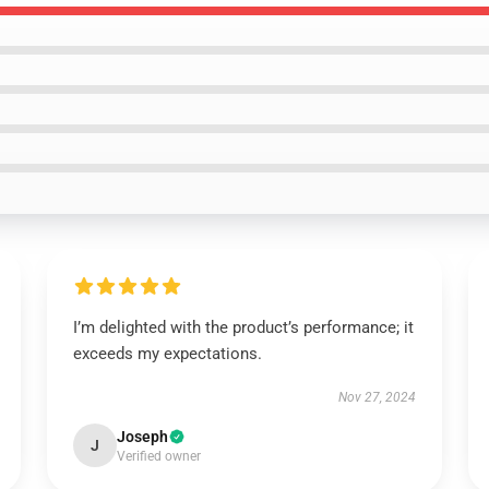
I’m delighted with the product’s performance; it
exceeds my expectations.
Nov 27, 2024
Joseph
J
Verified owner