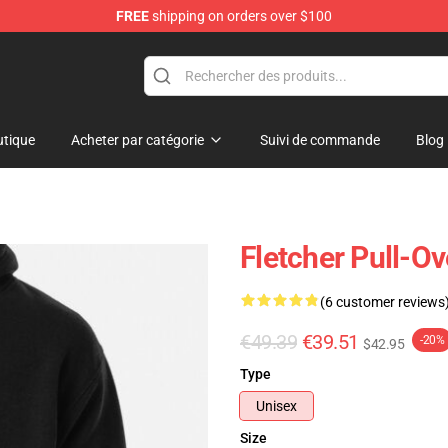
FREE
shipping on orders over $100
tique
Acheter par catégorie
Suivi de commande
Blog
Fletcher Pull-O
(6 customer reviews
€49.39
€39.51
-20%
$42.95
Type
Unisex
Size