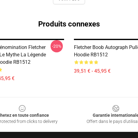
Produits connexes
-20%
Dénomination Fletcher
Fletcher Boob Autograph Pull
Le Mythe La Légende
Hoodie RB1512
Hoodie RB1512
39,51 € - 45,95 €
45,95 €
hetez en toute confiance
Garantie international
otected from clicks to delivery
Offert dans le pays d'utilisa