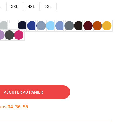
L
3XL
4XL
5XL
AJOUTER AU PANIER
dans
04
:
36
:
54