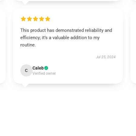
This product has demonstrated reliability and
efficiency; it’s a valuable addition to my
routine.
Jul 25, 2024
Caleb
C
Verified owner