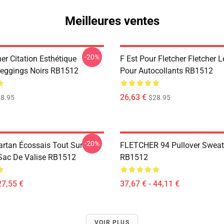
Meilleures ventes
-20%
her Citation Esthétique
F Est Pour Fletcher Fletcher 
Leggings Noirs RB1512
Pour Autocollants RB1512
26,63 €
8.95
$28.95
-20%
artan Écossais Tout Sur
FLETCHER 94 Pullover Sweat
Sac De Valise RB1512
RB1512
27,55 €
37,67 € - 44,11 €
VOIR PLUS