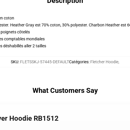
Description
en coton
ester. Heather Gray est 70% coton, 30% polyester. Charbon Heather est 
 poignets côtelés
ques comptables mondiales
déshabillés aller 2 tailles
SKU
:
FLETSSKJ-57445-DEFAULT
Catégories
:
Fletcher Hoodie
,
What Customers Say
-over Hoodie RB1512