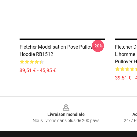
-20%
Fletcher Modélisation Pose Pullover
Fletcher 
Hoodie RB1512
L'homme 
Pullover 
39,51 € - 45,95 €
39,51 € - 
Footer
Livraison mondiale
Ac
Nous livrons dans plus de 200 pays
24/7 Pr