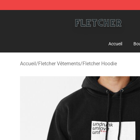
Fletcher Store - Official Fletcher Merchandise Shop
Accueil
Bou
Accueil
/
Fletcher Vêtements
/
Fletcher Hoodie