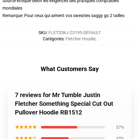
Source éthique selon les exigences des pratiques comptables
mondiales
Remarque: Pour ceux qui aiment vos sweaties saggy go 2 tailles
SKU
:
FLETSSKJ-23195-DEFAULT
Catégories
:
Fletcher Hoodie
,
What Customers Say
7 reviews for Mr Tumble Justin
Fletcher Something Special Cut Out
Pullover Hoodie RB1512
★★★★★
57%
★★★★☆
43%