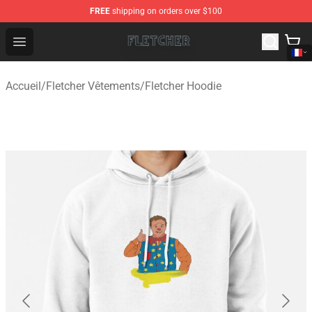
FREE
shipping on orders over $100
Fletcher Store - Official Fletcher Merchandise Shop
Open menu
Accueil
/
Fletcher Vêtements
/
Fletcher Hoodie