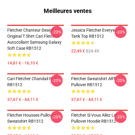
Meilleures ventes
Fletcher Chanteur Design
Jessica Fletcher Everywhere
-20%
-20%
Original T Shirt Cari Fletcher
Tank Top RB1512
Autocollant Samsung Galaxy
Soft Case RB1512
22,49 €
$24.45
14,81 € - 16,10 €
Cari Fletcher Chandail Pull
Fletcher Sweatshirt ART
-20%
-20%
RB1512
Pullover RB1512
37,67 € - 44,11 €
37,67 € - 44,11 €
Fletcher Housses Pullover
Fletcher Si Vous Allez Lie
-20%
-20%
Sweatshirt RB1512
Pullover Hoodie RB1512