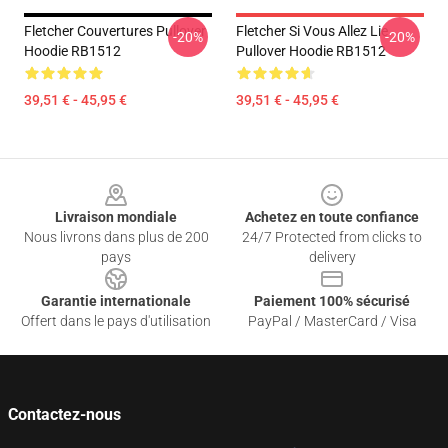
Fletcher Couvertures Pullover
Fletcher Si Vous Allez Lie
-20%
-20%
Hoodie RB1512
Pullover Hoodie RB1512
39,51 € - 45,95 €
39,51 € - 45,95 €
Footer
Livraison mondiale
Achetez en toute confiance
Nous livrons dans plus de 200
24/7 Protected from clicks to
pays
delivery
Garantie internationale
Paiement 100% sécurisé
Offert dans le pays d'utilisation
PayPal / MasterCard / Visa
Contactez-nous