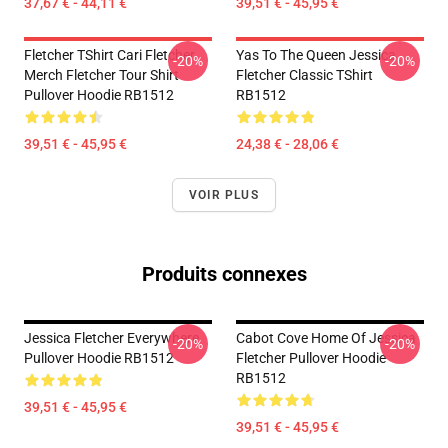
37,67 € - 44,11 €
39,51 € - 45,95 €
Fletcher TShirt Cari Fletcher
Yas To The Queen Jessica
-20%
-20%
Merch Fletcher Tour Shirt
Fletcher Classic TShirt
Pullover Hoodie RB1512
RB1512
39,51 € - 45,95 €
24,38 € - 28,06 €
VOIR PLUS
Produits connexes
Jessica Fletcher Everywhere
Cabot Cove Home Of Jessica
-20%
-20%
Pullover Hoodie RB1512
Fletcher Pullover Hoodie
RB1512
39,51 € - 45,95 €
39,51 € - 45,95 €