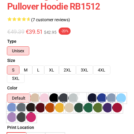
Pullover Hoodie RB1512
(7 customer reviews)
€49.39
€39.51
-20%
$42.95
Type
Unisex
Size
S
M
L
XL
2XL
3XL
4XL
5XL
Color
Default
Print Location