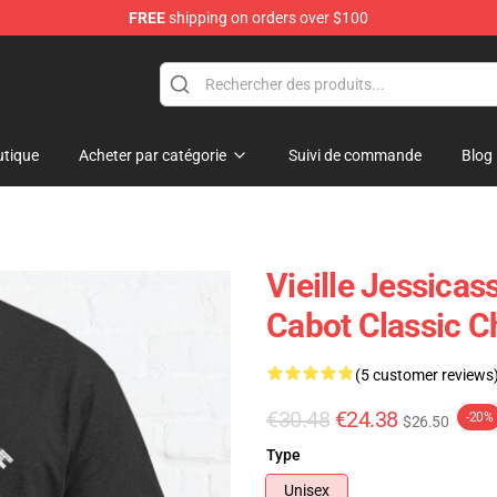
FREE
shipping on orders over $100
tique
Acheter par catégorie
Suivi de commande
Blog
Vieille Jessicass
Cabot Classic 
(5 customer reviews
€30.48
€24.38
-20%
$26.50
Type
Unisex