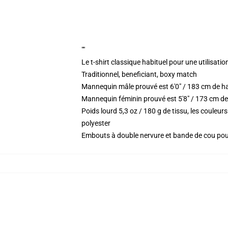
""
Le t-shirt classique habituel pour une utilisatio
Traditionnel, beneficiant, boxy match
Mannequin mâle prouvé est 6'0" / 183 cm de h
Mannequin féminin prouvé est 5'8" / 173 cm de 
Poids lourd 5,3 oz / 180 g de tissu, les coule
polyester
Embouts à double nervure et bande de cou po