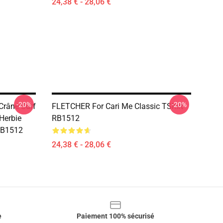
24,38 € - 28,06 €
-20%
-20%
 Crâne Surf
FLETCHER For Cari Me Classic TShirt
 Herbie
RB1512
RB1512
24,38 € - 28,06 €
e
Paiement 100% sécurisé