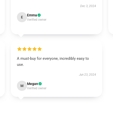
Dec 3, 2024
Emma
E
Verified owner
A must-buy for everyone, incredibly easy to
use.
Jun 23, 2024
Megan
M
Verified owner