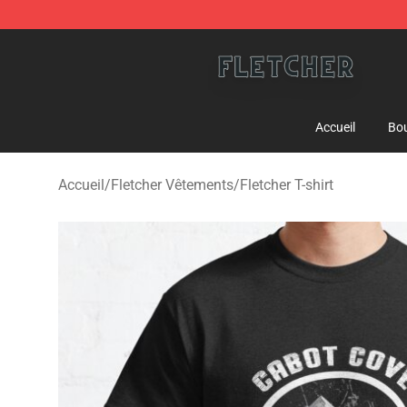
Fletcher Store - Official Fletcher Merchandise Shop
Accueil
Bou
Accueil
/
Fletcher Vêtements
/
Fletcher T-shirt