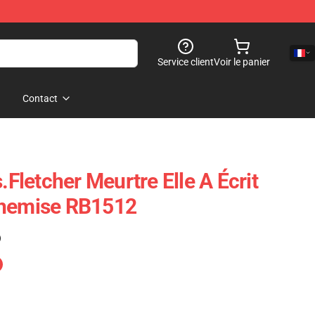
Service client
Voir le panier
Contact
.Fletcher Meurtre Elle A Écrit
Chemise RB1512
)