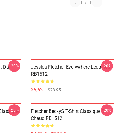
1
/
1
-20%
-20%
ut Du
Jessica Fletcher Everywhere Leggings
RB1512
26,63 €
$28.95
-20%
-20%
Classique
Fletcher BeckyS T-Shirt Classique Si
Chaud RB1512