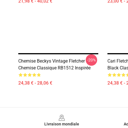
21,98 € - 40,02 €
23,00 € - 
-20%
Chemise Beckys Vintage Fletcher
Cari Fletc
Chemise Classique RB1512 Inspirée
Black Cla
24,38 € - 28,06 €
24,38 € - 
Footer
Livraison mondiale
Ac