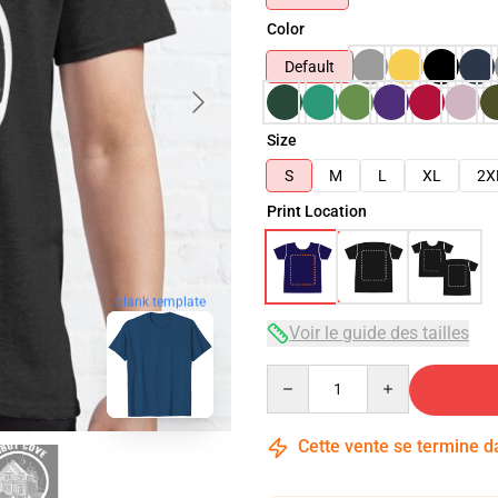
Color
Default
Size
S
M
L
XL
2X
Print Location
blank template
Voir le guide des tailles
Quantity
Cette vente se termine 