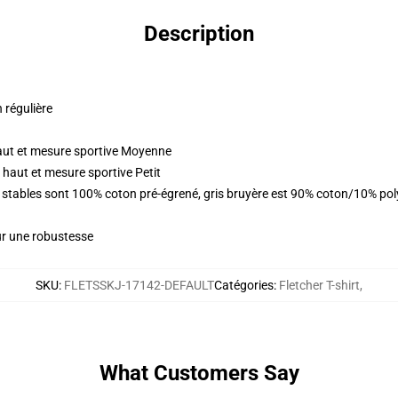
Description
n régulière
aut et mesure sportive Moyenne
haut et mesure sportive Petit
urs stables sont 100% coton pré-égrené, gris bruyère est 90% coton/10% p
ur une robustesse
SKU
:
FLETSSKJ-17142-DEFAULT
Catégories
:
Fletcher T-shirt
,
What Customers Say