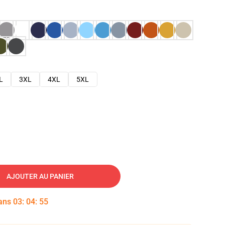
L
3XL
4XL
5XL
AJOUTER AU PANIER
dans
03
:
04
:
54