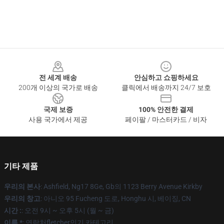
Footer
전 세계 배송
안심하고 쇼핑하세요
200개 이상의 국가로 배송
클릭에서 배송까지 24/7 보호
국제 보증
100% 안전한 결제
사용 국가에서 제공
페이팔 / 마스터카드 / 비자
기타 제품
우리의 본사
: Ashfield, Ng17 8Ge, Gb의 1123 Berry Avenue Kirkby
우리의 창고
: 아니오 95 Fucheng 도로, Honghu 시, 베이징, CN
시간 :
: 오전 9시 ~ 오후 5시 (월 ~ 금)
이름 *
: 연락처fletcher인기 카테고리