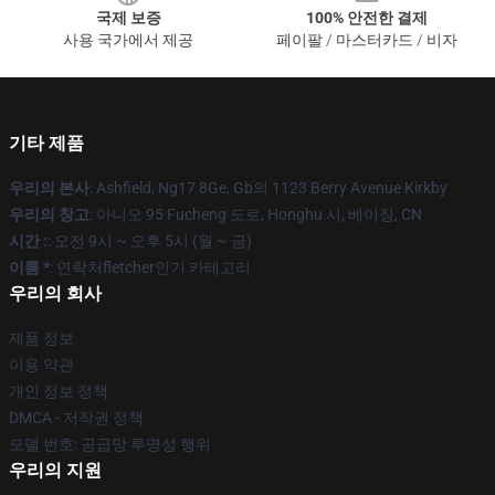
국제 보증
100% 안전한 결제
사용 국가에서 제공
페이팔 / 마스터카드 / 비자
기타 제품
우리의 본사
: Ashfield, Ng17 8Ge, Gb의 1123 Berry Avenue Kirkby
우리의 창고
: 아니오 95 Fucheng 도로, Honghu 시, 베이징, CN
시간 :
: 오전 9시 ~ 오후 5시 (월 ~ 금)
이름 *
: 연락처fletcher인기 카테고리
우리의 회사
제품 정보
이용 약관
개인 정보 정책
DMCA - 저작권 정책
모델 번호: 공급망 투명성 행위
우리의 지원