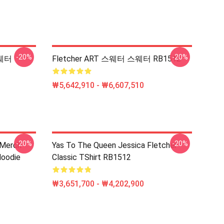
-20%
-20%
스웨터
Fletcher ART 스웨터 스웨터 RB1512
₩5,642,910 - ₩6,607,510
-20%
-20%
 Merch
Yas To The Queen Jessica Fletcher
Hoodie
Classic TShirt RB1512
₩3,651,700 - ₩4,202,900