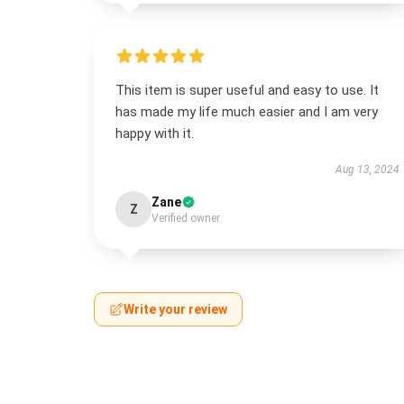
This item is super useful and easy to use. It
has made my life much easier and I am very
happy with it.
Aug 13, 2024
Zane
Z
Verified owner
Write your review