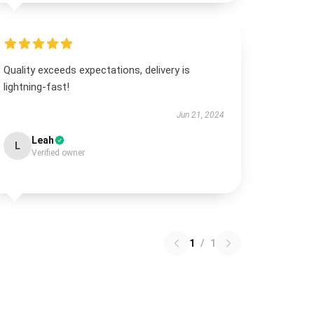
Quality exceeds expectations, delivery is
lightning-fast!
Jun 21, 2024
Leah
L
Verified owner
1
/
1