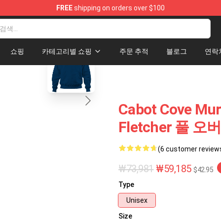
FREE
shipping on orders over $100
blank template
쇼핑
카테고리별 쇼핑
주문 추적
블로그
연락
Cabot Cove Mu
Fletcher 풀 오
(6 customer review
₩73,981
₩59,185
$42.95
Type
Unisex
Size