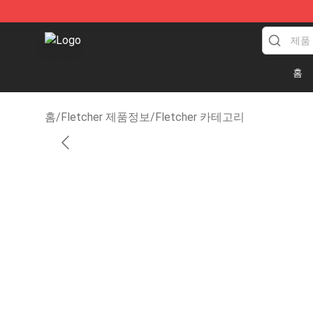
Fletcher Store - Official Fletcher Merchandise Shop
홈
홈
/
Fletcher 제품정보
/
Fletcher 카테고리