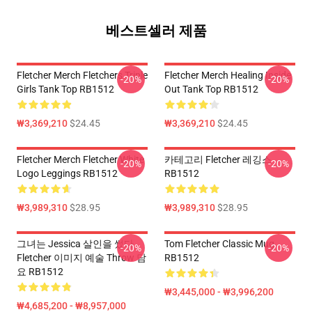
베스트셀러 제품
Fletcher Merch Fletchers Triple
Fletcher Merch Healing Inside
-20%
-20%
Girls Tank Top RB1512
Out Tank Top RB1512
₩3,369,210
$24.45
₩3,369,210
$24.45
Fletcher Merch Fletcher White
카테고리 Fletcher 레깅스
-20%
-20%
Logo Leggings RB1512
RB1512
₩3,989,310
$28.95
₩3,989,310
$28.95
그녀는 Jessica 살인을 썼다
Tom Fletcher Classic Mug
-20%
-20%
Fletcher 이미지 예술 Throw 담
RB1512
요 RB1512
₩3,445,000 - ₩3,996,200
₩4,685,200 - ₩8,957,000