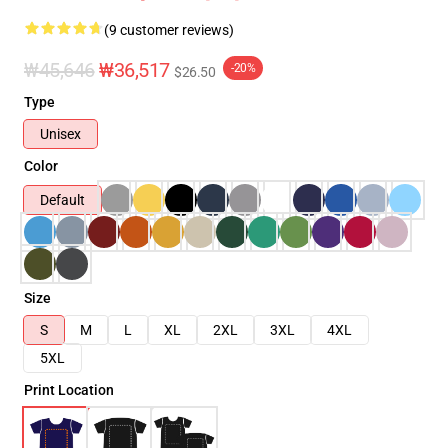
(9 customer reviews)
₩45,646
₩36,517
-20%
$26.50
Type
Unisex
Color
Default
Size
S
M
L
XL
2XL
3XL
4XL
5XL
Print Location