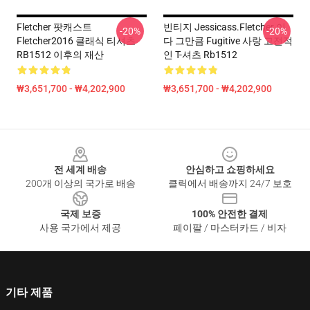
Fletcher 팟캐스트
빈티지 Jessicass.Fletcher 이
-20%
-20%
Fletcher2016 클래식 티셔츠
다 그만큼 Fugitive 사랑 고전적
RB1512 이후의 재산
인 T-셔츠 Rb1512
₩3,651,700 - ₩4,202,900
₩3,651,700 - ₩4,202,900
Footer
전 세계 배송
안심하고 쇼핑하세요
200개 이상의 국가로 배송
클릭에서 배송까지 24/7 보호
국제 보증
100% 안전한 결제
사용 국가에서 제공
페이팔 / 마스터카드 / 비자
기타 제품