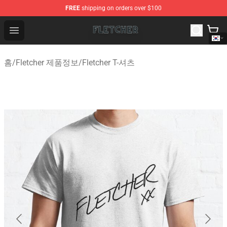
FREE
shipping on orders over $100
Fletcher Store - Official Fletcher Merchandise Shop
Open menu
홈
/
Fletcher 제품정보
/
Fletcher T-셔츠