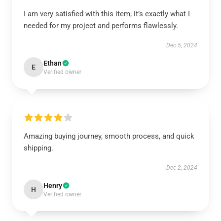
I am very satisfied with this item; it’s exactly what I
needed for my project and performs flawlessly.
Dec 5, 2024
Ethan
E
Verified owner
Amazing buying journey, smooth process, and quick
shipping.
Dec 2, 2024
Henry
H
Verified owner