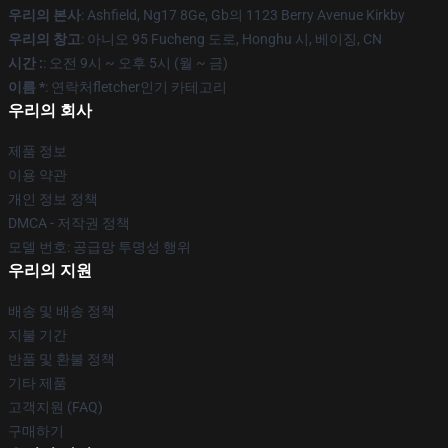
우리의 본사
: Ashfield, Ng17 8Ge, Gb의 1123 Berry Avenue Kirkby
우리의 창고
: 아니오 95 Fucheng 도로, Honghu 시, 베이징, CN
시간 :
: 오전 9시 ~ 오후 5시 (월 ~ 금)
이름 *
: 연락처fletcher인기 카테고리
우리의 회사
제품 정보
이용 약관
개인 정보 정책
DMCA - 저작권 정책
모델 번호: 공급망 투명성 행위
우리의 지원
배송 및 배송 정책
지불 기간
반품 및 환불 정책
기타 제품
고객지원 (FAQ)
구매하기