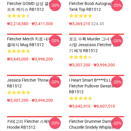
Fletcher GOMD 삼성 갤럭시 소
Fletcher Boob Autograph
-20%
-20%
프트 케이스 RB1512
Tank Top RB1512
₩2,218,580 - ₩2,411,500
₩3,369,210
$24.45
Fletcher Merch 치료 내부 아웃
포도 수확 Murder 그녀 Wrote
-20%
-20%
클래식 Mug RB1512
사랑 Jessicass.Fletcher 던지
기 베개 RB1512
₩3,445,000 - ₩3,996,200
₩3,307,200 - ₩3,996,200
Jessica Fletcher Throw Pillow
I Heart Smart B****es Like JB
-20%
-20%
RB1512
Fletcher Pullover Sweatshirt
RB1512
₩3,307,200 - ₩3,996,200
₩5,642,910 - ₩6,607,510
카테고리 Fletcher 스웨터
Fletcher Drummer Damien
-20%
-20%
Hoodie RB1512
Chazelle Snidely Whiplash 선