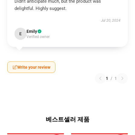
Didn’t anticipate much, but the product was
delightful. Highly suggest.
Jul 20, 2024
Emily
E
Verified owner
Write your review
1
/
1
베스트셀러 제품