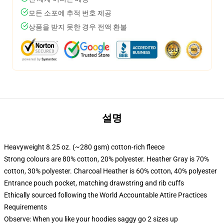
모든 소포에 추적 번호 제공
상품을 받지 못한 경우 전액 환불
설명
Heavyweight 8.25 oz. (~280 gsm) cotton-rich fleece
Strong colours are 80% cotton, 20% polyester. Heather Gray is 70%
cotton, 30% polyester. Charcoal Heather is 60% cotton, 40% polyester
Entrance pouch pocket, matching drawstring and rib cuffs
Ethically sourced following the World Accountable Attire Practices
Requirements
Observe: When you like your hoodies saggy go 2 sizes up