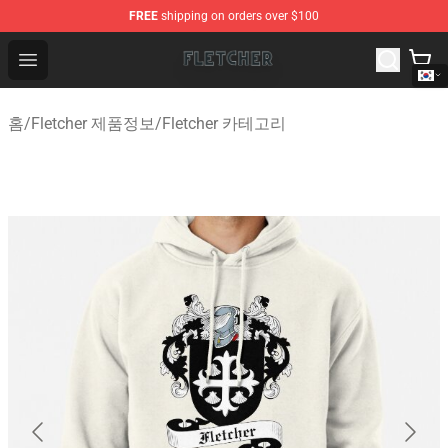
FREE
shipping on orders over $100
Fletcher Store - Official Fletcher Merchandise Shop
Open menu
홈
/
Fletcher 제품정보
/
Fletcher 카테고리