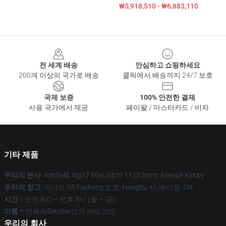
₩5,918,510 - ₩6,883,110
Footer
전 세계 배송
안심하고 쇼핑하세요
200개 이상의 국가로 배송
클릭에서 배송까지 24/7 보호
국제 보증
100% 안전한 결제
사용 국가에서 제공
페이팔 / 마스터카드 / 비자
기타 제품
우리의 본사
: Ashfield, Ng17 8Ge, Gb의 1123 Berry Avenue Kirkby
우리의 창고
: 아니오 95 Fucheng 도로, Honghu 시, 베이징, CN
시간 :
: 오전 9시 ~ 오후 5시 (월 ~ 금)
이름 *
: 연락처fletcher인기 카테고리
우리의 회사