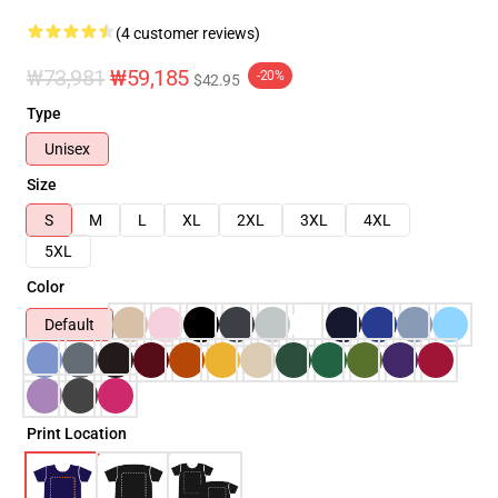
(4 customer reviews)
₩73,981
₩59,185
-20%
$42.95
Type
Unisex
Size
S
M
L
XL
2XL
3XL
4XL
5XL
Color
Default
Print Location