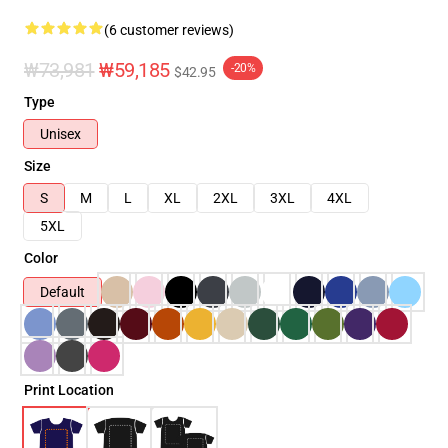
(6 customer reviews)
₩73,981
₩59,185
-20%
$42.95
Type
Unisex
Size
S
M
L
XL
2XL
3XL
4XL
5XL
Color
Default
Print Location