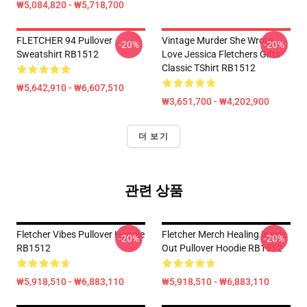
₩5,084,820 - ₩5,718,700
FLETCHER 94 Pullover
Vintage Murder She Wrote
-20%
-20%
Sweatshirt RB1512
Love Jessica Fletchers Gifts
Classic TShirt RB1512
₩5,642,910 - ₩6,607,510
₩3,651,700 - ₩4,202,900
더 보기
관련 상품
Fletcher Vibes Pullover Hoodie
Fletcher Merch Healing Inside
-20%
-20%
RB1512
Out Pullover Hoodie RB1512
₩5,918,510 - ₩6,883,110
₩5,918,510 - ₩6,883,110