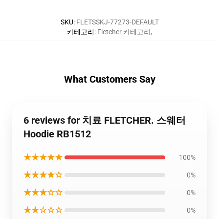
SKU
:
FLETSSKJ-77273-DEFAULT
카테고리
:
Fletcher 카테고리
,
What Customers Say
6 reviews for 치료 FLETCHER. 스웨터
Hoodie RB1512
★★★★★
100%
★★★★☆
0%
★★★☆☆
0%
★★☆☆☆
0%