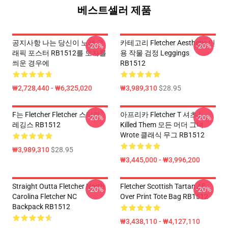
베스트셀러 제품
공지사항 나는 당신이 노래 그
카테고리 Fletcher Aesthetic 인
-20%
-20%
래픽 포스터 RB1512를 모자를
용 작물 검정 Leggings
씌운 경우에
RB1512
₩2,728,440 - ₩6,325,020
₩3,989,310
$28.95
F는 Fletcher Fletcher 스티커
아프리카 Fletcher T 셔츠 I
-20%
-20%
레깅스 RB1512
Killed Them 모든 머더 그녀
Wrote 클래식 무그 RB1512
₩3,989,310
$28.95
₩3,445,000 - ₩3,996,200
Straight Outta Fletcher North
Fletcher Scottish Tartan All
-20%
-20%
Carolina Fletcher NC
Over Print Tote Bag RB1512
Backpack RB1512
₩3,438,110 - ₩4,127,110