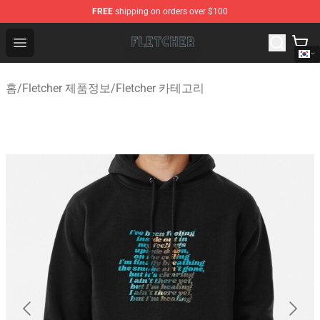
FREE
shipping on orders over $100
Fletcher Store - Official Fletcher Merchandise Shop
Open menu
홈
/
Fletcher 제품정보
/
Fletcher 카테고리