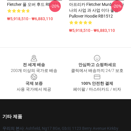
Fletcher 풀 오버 후드 RB1512
아프리카 Fletcher Murder 이다
-20%
-20%
나의 사업 과 사업 이다 좋은
Pullover Hoodie RB1512
₩5,918,510 - ₩6,883,110
₩5,918,510 - ₩6,883,110
Footer
전 세계 배송
안심하고 쇼핑하세요
200개 이상의 국가로 배송
클릭에서 배송까지 24/7 보호
국제 보증
100% 안전한 결제
사용 국가에서 제공
페이팔 / 마스터카드 / 비자
기타 제품
우리의 본사
: Ashfield, Ng17 8Ge, Gb의 1123 Berry Avenue Kirkby