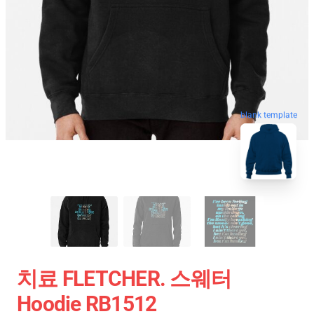
blank template
치료 FLETCHER. 스웨터
Hoodie RB1512