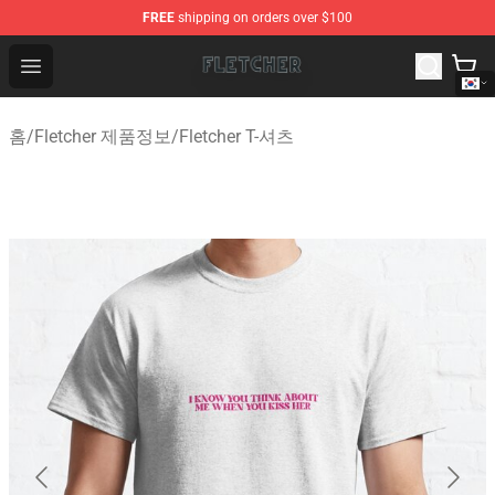
FREE
shipping on orders over $100
Fletcher Store - Official Fletcher Merchandise Shop
Open menu
홈
/
Fletcher 제품정보
/
Fletcher T-셔츠