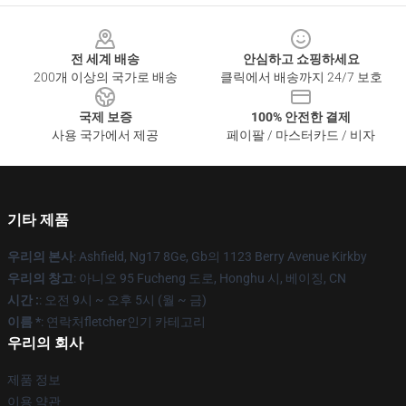
Footer
전 세계 배송
안심하고 쇼핑하세요
200개 이상의 국가로 배송
클릭에서 배송까지 24/7 보호
국제 보증
100% 안전한 결제
사용 국가에서 제공
페이팔 / 마스터카드 / 비자
기타 제품
우리의 본사
: Ashfield, Ng17 8Ge, Gb의 1123 Berry Avenue Kirkby
우리의 창고
: 아니오 95 Fucheng 도로, Honghu 시, 베이징, CN
시간 :
: 오전 9시 ~ 오후 5시 (월 ~ 금)
이름 *
: 연락처fletcher인기 카테고리
우리의 회사
제품 정보
이용 약관