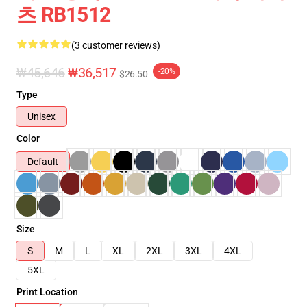
츠 RB1512
(3 customer reviews)
₩45,646
₩36,517
-20%
$26.50
Type
Unisex
Color
Default
Size
S
M
L
XL
2XL
3XL
4XL
5XL
Print Location