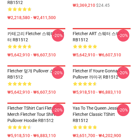
RB1512
₩3,369,210
$24.45
₩2,218,580 - ₩2,411,500
카테고리 Fletcher 스웨터 스웨
Fletcher ART 스웨터 스웨터
-20%
-20%
터 RB1512
RB1512
₩5,642,910 - ₩6,607,510
₩5,642,910 - ₩6,607,510
Fletcher 덮개 Pullover 스웨터
Fletcher If Youre Gonna Lie
-20%
-20%
RB1512
Pullover 까마귀 RB1512
₩5,642,910 - ₩6,607,510
₩5,918,510 - ₩6,883,110
Fletcher TShirt Cari Fletcher
Yas To The Queen Jessica
-20%
-20%
Merch Fletcher Tour Shirt
Fletcher Classic TShirt
Pullover Hoodie RB1512
RB1512
₩5,918,510 - ₩6,883,110
₩3,651,700 - ₩4,202,900