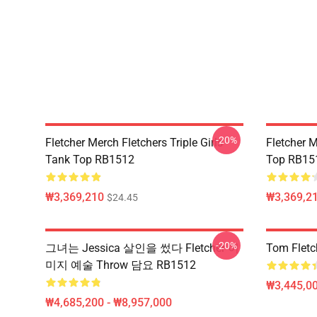
-20%
Fletcher Merch Fletchers Triple Girls
Fletcher 
Tank Top RB1512
Top RB15
₩3,369,210
₩3,369,2
$24.45
-20%
그녀는 Jessica 살인을 썼다 Fletcher 이
Tom Fletc
미지 예술 Throw 담요 RB1512
₩3,445,00
₩4,685,200 - ₩8,957,000