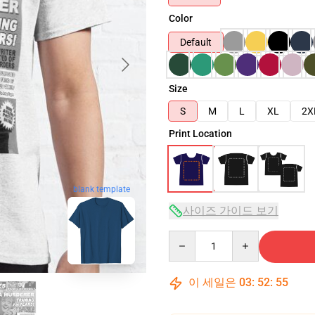
Color
Default
Size
S
M
L
XL
2X
Print Location
blank template
사이즈 가이드 보기
Quantity
이 세일은
03
:
52
:
54