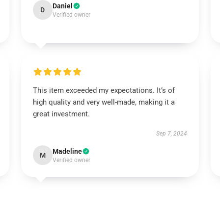
Daniel
D
Verified owner
This item exceeded my expectations. It’s of
high quality and very well-made, making it a
great investment.
Sep 7, 2024
Madeline
M
Verified owner