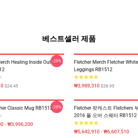
베스트셀러 제품
-20%
Merch Healing Inside Out Tank
Fletcher Merch Fletcher Whit
12
Leggings RB1512
10
₩3,989,310
$24.45
$28.95
-20%
her Classic Mug RB1512
Fletcher 팟캐스트 Fletcher
2016 풀 오버 스웨터 RB1512
0 - ₩3,996,200
₩5,642,910 - ₩6,607,510