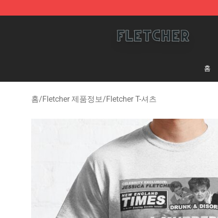
Fletcher Store - Official Fletcher Merchandise Shop
홈
홈
/
Fletcher 제품정보
/
Fletcher T-셔츠