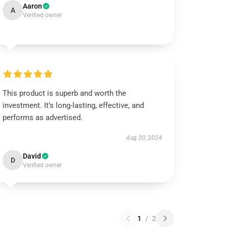
Aaron
A
Verified owner
This product is superb and worth the
investment. It’s long-lasting, effective, and
performs as advertised.
Aug 20, 2024
David
D
Verified owner
1
/
2