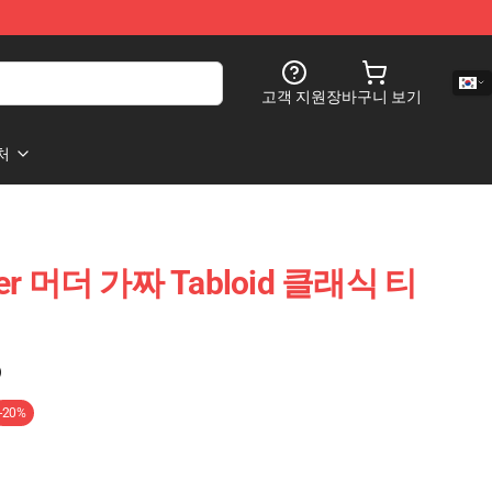
고객 지원
장바구니 보기
처
er 머더 가짜 Tabloid 클래식 티
)
-20%