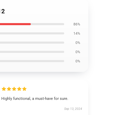
12
86%
14%
0%
0%
0%
Highly functional, a must-have for sure.
Sep 13, 2024