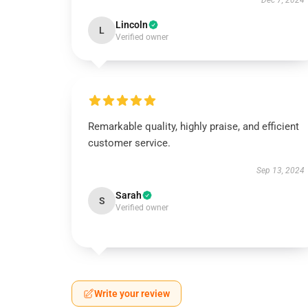
Dec 7, 2024
Lincoln
L
Verified owner
Remarkable quality, highly praise, and efficient
customer service.
Sep 13, 2024
Sarah
S
Verified owner
Write your review