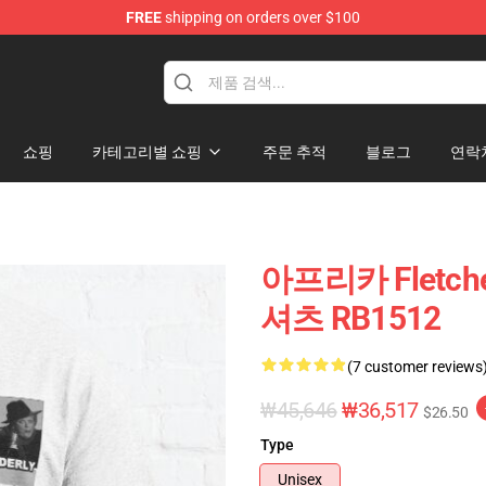
FREE
shipping on orders over $100
쇼핑
카테고리별 쇼핑
주문 추적
블로그
연락
아프리카 Fletch
셔츠 RB1512
(7 customer reviews
₩45,646
₩36,517
$26.50
Type
Unisex