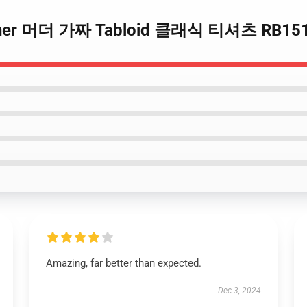
tcher 머더 가짜 Tabloid 클래식 티셔츠 RB15
Amazing, far better than expected.
Dec 3, 2024