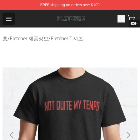
FREE
shipping on orders over $100
Fletcher Store - Official Fletcher Merchandise Shop
Open menu
홈
/
Fletcher 제품정보
/
Fletcher T-셔츠