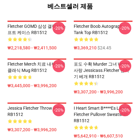
베스트셀러 제품
Fletcher GOMD 삼성 갤럭시 소
Fletcher Boob Autograph
-20%
-20%
프트 케이스 RB1512
Tank Top RB1512
₩2,218,580 - ₩2,411,500
₩3,369,210
$24.45
Fletcher Merch 치료 내부 아웃
포도 수확 Murder 그녀 Wrote
-20%
-20%
클래식 Mug RB1512
사랑 Jessicass.Fletcher 던지
기 베개 RB1512
₩3,445,000 - ₩3,996,200
₩3,307,200 - ₩3,996,200
Jessica Fletcher Throw Pillow
I Heart Smart B****es Like JB
-20%
-20%
RB1512
Fletcher Pullover Sweatshirt
RB1512
₩3,307,200 - ₩3,996,200
₩5,642,910 - ₩6,607,510