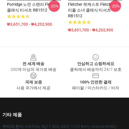
Porridge 노먼 스탠리 Fletcher
Fletcher 팟캐스트 Fletchers 트
-20%
-20%
클래식 티셔츠 RB1512
리플 소녀 클래식 티셔츠
RB1512
₩3,651,700 - ₩4,202,900
₩3,651,700 - ₩4,202,900
Footer
전 세계 배송
안심하고 쇼핑하세요
200개 이상의 국가로 배송
클릭에서 배송까지 24/7 보호
국제 보증
100% 안전한 결제
사용 국가에서 제공
페이팔 / 마스터카드 / 비자
기타 제품
우리의 본사
: Ashfield, Ng17 8Ge, Gb의 1123 Berry Avenue Kirkby