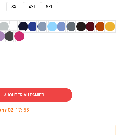
L
3XL
4XL
5XL
AJOUTER AU PANIER
dans
02
:
17
:
54