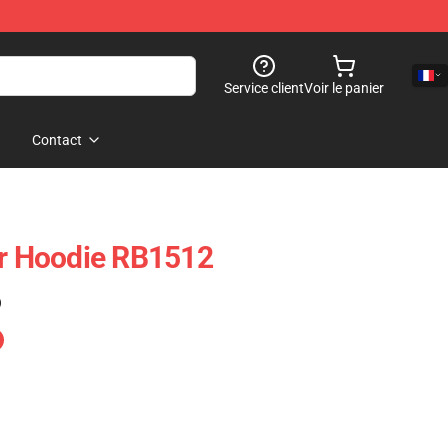
Service client
Voir le panier
Contact
er Hoodie RB1512
)