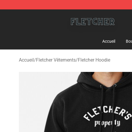
Fletcher Store - Official Fletcher Merchandise Shop
Accueil
Bou
Accueil
/
Fletcher Vêtements
/
Fletcher Hoodie