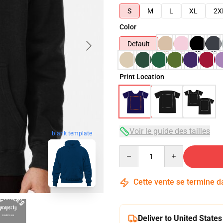
S
M
L
XL
2X
Color
Default
Print Location
Voir le guide des tailles
blank template
Quantity
Cette vente se termine 
Deliver to United States