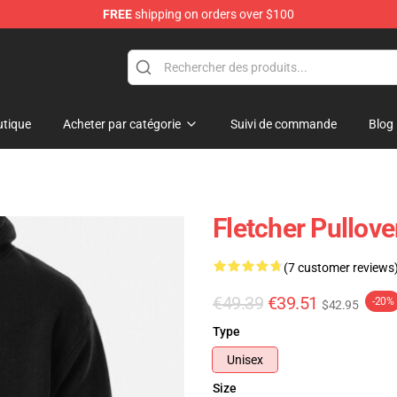
FREE
shipping on orders over $100
tique
Acheter par catégorie
Suivi de commande
Blog
Fletcher Pullov
(7 customer reviews
€49.39
€39.51
-20%
$42.95
Type
Unisex
Size