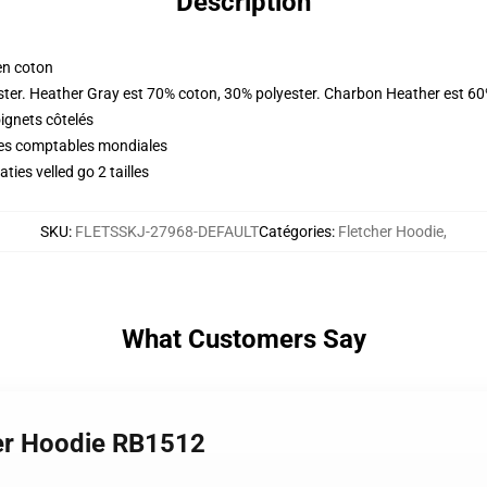
Description
en coton
ster. Heather Gray est 70% coton, 30% polyester. Charbon Heather est 60
oignets côtelés
ques comptables mondiales
ies velled go 2 tailles
SKU
:
FLETSSKJ-27968-DEFAULT
Catégories
:
Fletcher Hoodie
,
What Customers Say
ver Hoodie RB1512