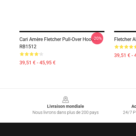
-20%
Cari Amère Fletcher Pull-Over Hoodie
Fletcher 
RB1512
39,51 € - 
39,51 € - 45,95 €
Footer
Livraison mondiale
Ac
Nous livrons dans plus de 200 pays
24/7 Pr