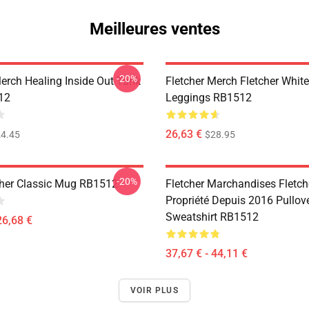
Meilleures ventes
-20%
Merch Healing Inside Out Tank
Fletcher Merch Fletcher Whit
12
Leggings RB1512
26,63 €
4.45
$28.95
-20%
her Classic Mug RB1512
Fletcher Marchandises Fletch
Propriété Depuis 2016 Pullov
Sweatshirt RB1512
26,68 €
37,67 € - 44,11 €
VOIR PLUS