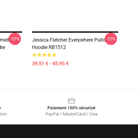
-20%
-20%
omething
Jessica Fletcher Everywhere Pullover
die
Hoodie RB1512
39,51 € - 45,95 €
e
Paiement 100% sécurisé
tion
PayPal / MasterCard / Visa