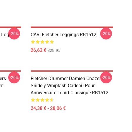
-20%
-20%
e Logo
CARI Fletcher Leggings RB1512
26,63 €
$28.95
-20%
-20%
ers
Fletcher Drummer Damien Chazelle
er
Snidely Whiplash Cadeau Pour
Anniversaire Tshirt Classique RB1512
24,38 € - 28,06 €