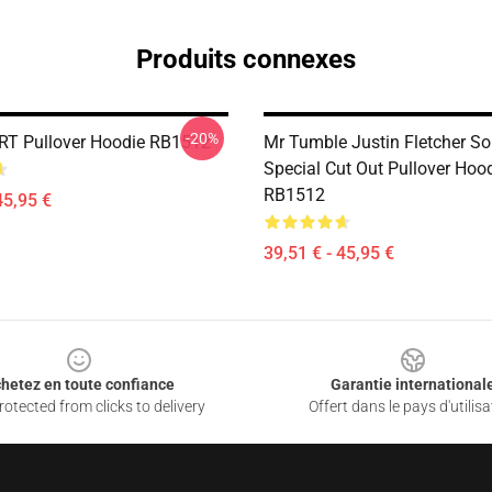
Produits connexes
-20%
ART Pullover Hoodie RB1512
Mr Tumble Justin Fletcher S
Special Cut Out Pullover Hoo
RB1512
45,95 €
39,51 € - 45,95 €
hetez en toute confiance
Garantie international
otected from clicks to delivery
Offert dans le pays d'utilisa